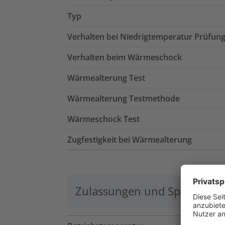
Typ
Verhalten bei Niedrigtemperatur Prüfun
Verhalten beim Wärmeschock
Wärmealterung Test
Wärmealterung Testmethode
Wärmeschock Test
Zugfestigkeit bei Wärmealterung
Zulassungen und Spezifikati