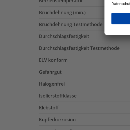
Betriebstemperatur
Bruchdehnung (min.)
Bruchdehnung Testmethode
Durchschlagsfestigkeit
Durchschlagsfestigkeit Testmethode
ELV konform
Gefahrgut
Halogenfrei
Isolierstoffklasse
Klebstoff
Kupferkorrosion