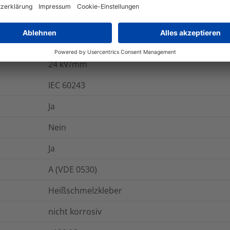
-55 °C bis +125 °C
600
%
ASTM D2671
24
kV/mm
IEC 60243
Ja
Nein
Ja
A (VDE 0530)
Heißschmelzkleber
nicht korrosiv