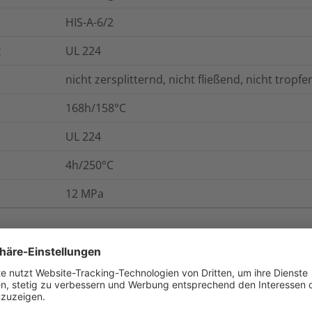
HIS-A-6/2
g
UL 224
nicht zersplitternd, nicht fließend, nicht tropfe
168h/158°C
UL 224
4h/250°C
12
MPa
onen
Logistik und Verpackungsdaten
W