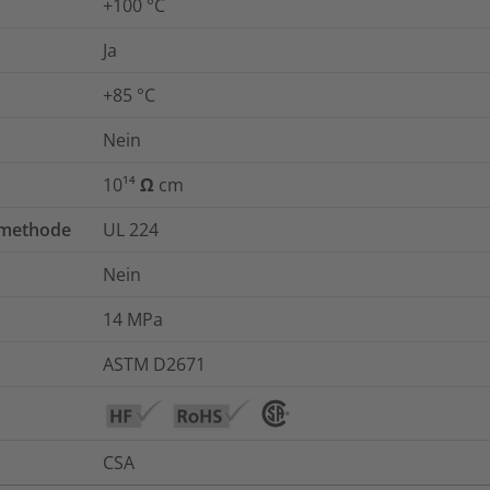
+100 °C
Ja
+85 °C
Nein
10¹⁴ Ω cm
tmethode
UL 224
Nein
14
MPa
ASTM D2671
CSA