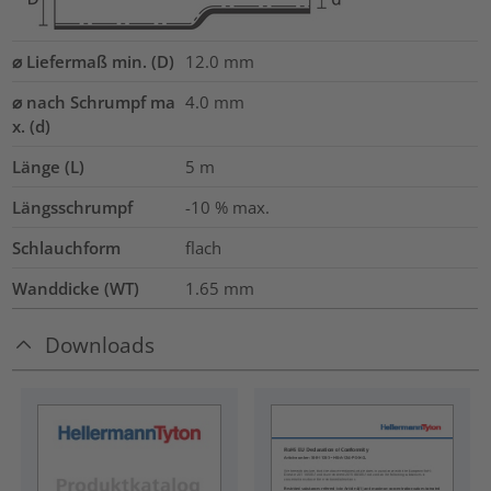
⌀ Liefermaß min. (D)
12.0
mm
⌀ nach Schrumpf ma
4.0
mm
x. (d)
Länge (L)
5
m
Längsschrumpf
-10 % max.
Schlauchform
flach
Wanddicke (WT)
1.65
mm
Downloads