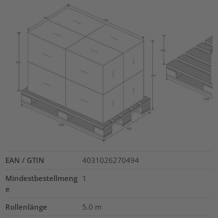
EAN / GTIN
4031026270494
Mindestbestellmeng
1
e
Rollenlänge
5.0
m