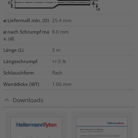
⌀ Liefermaß min. (D)
25.4
mm
⌀ nach Schrumpf ma
8.0
mm
x. (d)
Länge (L)
3
m
Längsschrumpf
+/-5 %
Schlauchform
flach
Wanddicke (WT)
1.00
mm
Downloads