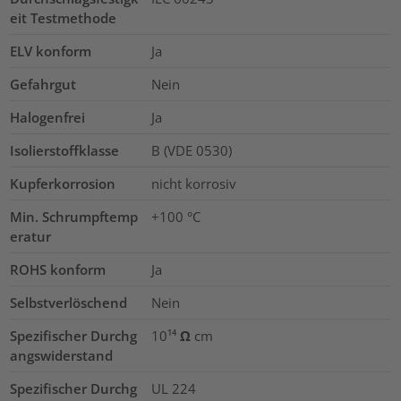
eit Testmethode
ELV konform
Ja
Gefahrgut
Nein
Halogenfrei
Ja
Isolierstoffklasse
B (VDE 0530)
Kupferkorrosion
nicht korrosiv
Min. Schrumpftemp
+100 °C
eratur
ROHS konform
Ja
Selbstverlöschend
Nein
Spezifischer Durchg
10¹⁴ Ω cm
angswiderstand
Spezifischer Durchg
UL 224