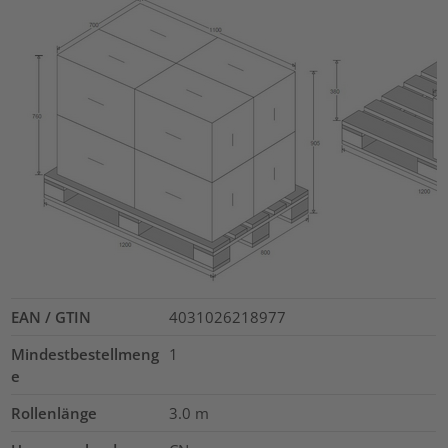
EAN / GTIN
4031026218977
Mindestbestellmeng
1
e
Rollenlänge
3.0
m