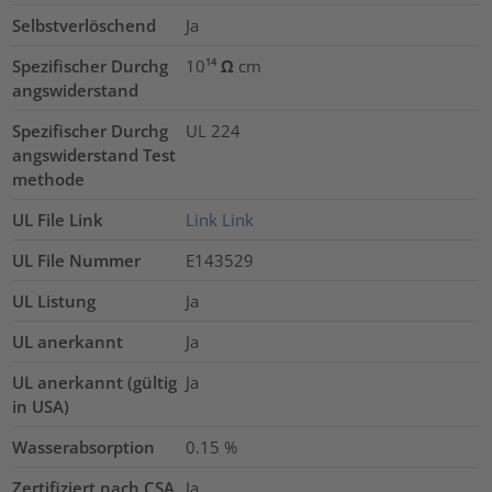
Selbstverlöschend
Ja
Spezifischer Durchg
10¹⁴ Ω cm
angswiderstand
Spezifischer Durchg
UL 224
angswiderstand Test
methode
UL File Link
Link
Link
UL File Nummer
E143529
UL Listung
Ja
UL anerkannt
Ja
UL anerkannt (gültig
Ja
in USA)
Wasserabsorption
0.15
%
Zertifiziert nach CSA
Ja