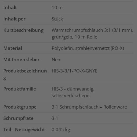
Inhalt
10
m
Inhalt per
Stück
Kurzbeschreibung
Warmschrumpfschlauch 3:1 (3/1 mm),
grün/gelb, 10 m Rolle
Material
Polyolefin, strahlenvernetzt (PO-X)
Mit Innenkleber
Nein
Produktbezeichnun
HIS-3-3/1-PO-X-GNYE
g
Produktfamilie
HIS-3 - dünnwandig,
selbstverlöschend
Produktgruppe
3:1 Schrumpfschlauch – Rollenware
Schrumpfrate
3:1
Teil - Nettogewicht
0.045
kg