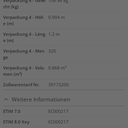
Verpackung 4 - Gewi
106.96
kg
cht (kg)
Verpackung 4 - Höh
0.904
m
e (m)
Verpackung 4 - Läng
1.2
m
e (m)
Verpackung 4 - Men
320
ge
Verpackung 4 - Volu
0.868
m³
men (m³)
Zollwarentarif Nr.
39173200
Weitere Informationen
ETIM 7.0
EC000217
ETIM 8.0 Key
EC000217