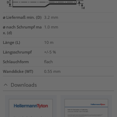
⌀ Liefermaß min. (D)
3.2
mm
⌀ nach Schrumpf ma
1.0
mm
x. (d)
Länge (L)
10
m
Längsschrumpf
+/-5 %
Schlauchform
flach
Wanddicke (WT)
0.55
mm
Downloads