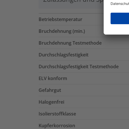
Betriebstemperatur
Bruchdehnung (min.)
Bruchdehnung Testmethode
Durchschlagsfestigkeit
Durchschlagsfestigkeit Testmethode
ELV konform
Gefahrgut
Halogenfrei
Isolierstoffklasse
Kupferkorrosion