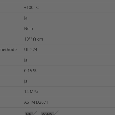
+100 °C
Ja
Nein
10¹⁴ Ω cm
tmethode
UL 224
Ja
0.15
%
Ja
14
MPa
ASTM D2671