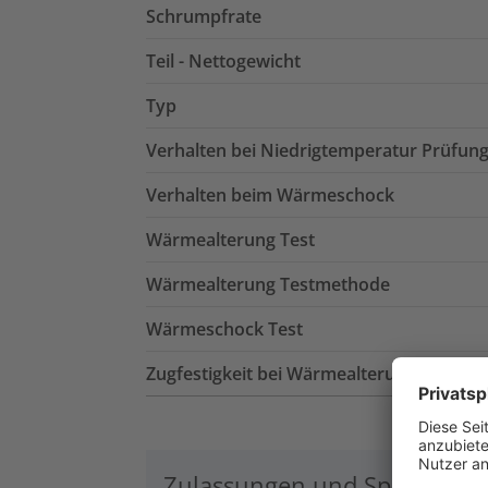
Schrumpfrate
Teil - Nettogewicht
Typ
Verhalten bei Niedrigtemperatur Prüfun
Verhalten beim Wärmeschock
Wärmealterung Test
Wärmealterung Testmethode
Wärmeschock Test
Zugfestigkeit bei Wärmealterung
Zulassungen und Spezifikati