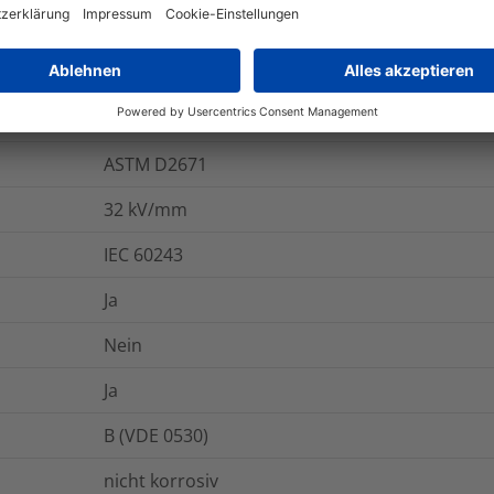
-55 °C bis +135 °C
800
%
ASTM D2671
32
kV/mm
IEC 60243
Ja
Nein
Ja
B (VDE 0530)
nicht korrosiv