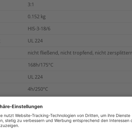
3:1
0.152
kg
HIS-3-18/6
g
UL 224
nicht fließend, nicht tropfend, nicht zersplitter
168h/175°C
UL 224
4h/250°C
13
MPa
onen
Logistik und Verpackungsdaten
W