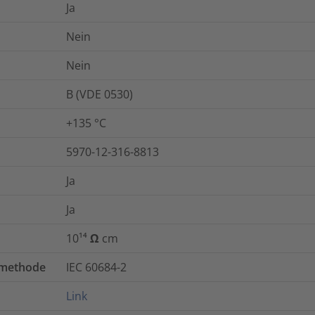
Ja
Nein
Nein
B (VDE 0530)
+135 °C
5970-12-316-8813
Ja
Ja
10¹⁴ Ω cm
tmethode
IEC 60684-2
Link