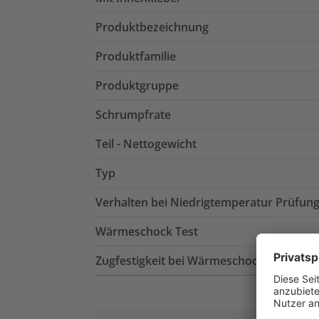
Produktbezeichnung
Produktfamilie
Produktgruppe
Schrumpfrate
Teil - Nettogewicht
Typ
Verhalten bei Niedrigtemperatur Prüfun
Wärmeschock Test
Zugfestigkeit bei Wärmeschock