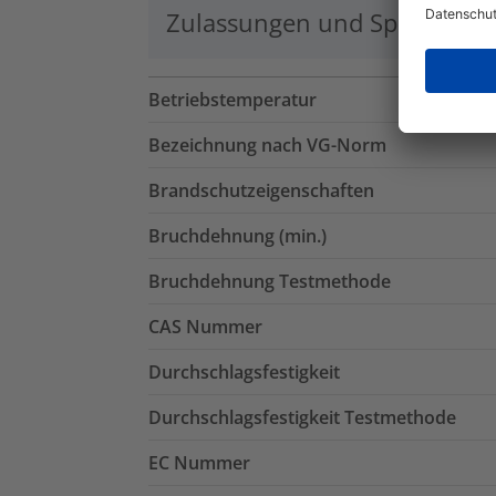
Zulassungen und Spezifikati
Betriebstemperatur
Bezeichnung nach VG-Norm
Brandschutzeigenschaften
Bruchdehnung (min.)
Bruchdehnung Testmethode
CAS Nummer
Durchschlagsfestigkeit
Durchschlagsfestigkeit Testmethode
EC Nummer