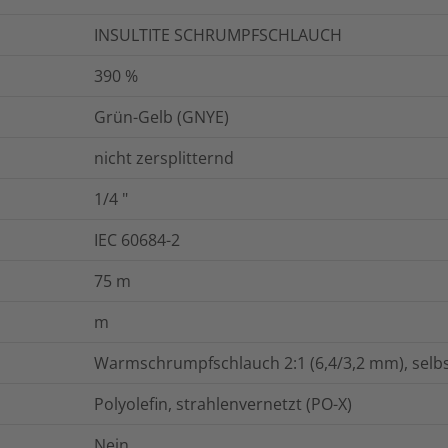
INSULTITE SCHRUMPFSCHLAUCH
390
%
Grün-Gelb (GNYE)
nicht zersplitternd
1/4
"
IEC 60684-2
75
m
m
Warmschrumpfschlauch 2:1 (6,4/3,2 mm), selbs
Polyolefin, strahlenvernetzt (PO-X)
Nein