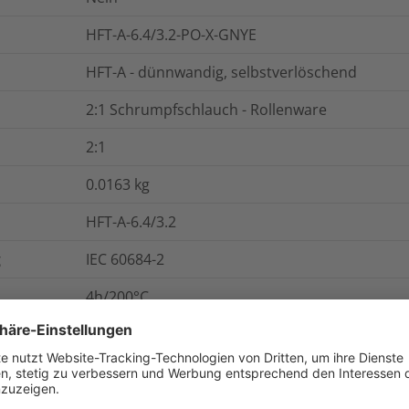
HFT-A-6.4/3.2-PO-X-GNYE
HFT-A - dünnwandig, selbstverlöschend
2:1 Schrumpfschlauch - Rollenware
2:1
0.0163
kg
HFT-A-6.4/3.2
g
IEC 60684-2
4h/200°C
13
MPa