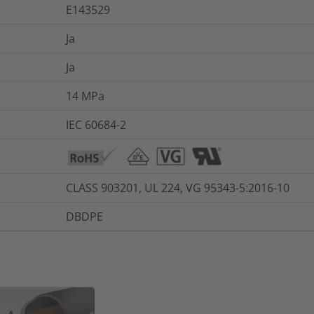
E143529
Ja
Ja
14
MPa
IEC 60684-2
CLASS 903201, UL 224, VG 95343-5:2016-10
DBDPE