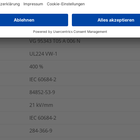
onen
Logistik und Verpackungsdaten
W
-55 °C bis +135 °C
VG 95343 T05 A 006 N
UL224 VW-1
400
%
IEC 60684-2
84852-53-9
21
kV/mm
IEC 60684-2
284-366-9