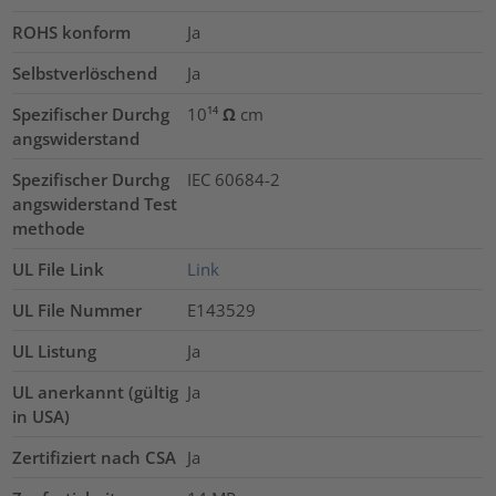
ROHS konform
Ja
Selbstverlöschend
Ja
Spezifischer Durchg
10¹⁴ Ω cm
angswiderstand
Spezifischer Durchg
IEC 60684-2
angswiderstand Test
methode
UL File Link
Link
UL File Nummer
E143529
UL Listung
Ja
UL anerkannt (gültig
Ja
in USA)
Zertifiziert nach CSA
Ja