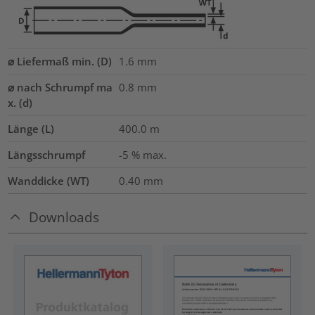
⌀ Liefermaß min. (D)
1.6
mm
⌀ nach Schrumpf ma
0.8
mm
x. (d)
Länge (L)
400.0
m
Längsschrumpf
-5 % max.
Wanddicke (WT)
0.40
mm
Downloads