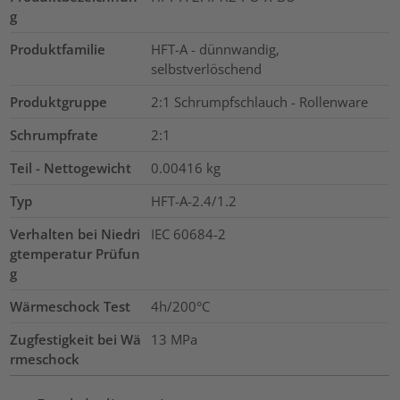
g
Produktfamilie
HFT-A - dünnwandig,
selbstverlöschend
Produktgruppe
2:1 Schrumpfschlauch - Rollenware
Schrumpfrate
2:1
Teil - Nettogewicht
0.00416
kg
Typ
HFT-A-2.4/1.2
Verhalten bei Niedri
IEC 60684-2
gtemperatur Prüfun
g
Wärmeschock Test
4h/200°C
Zugfestigkeit bei Wä
13
MPa
rmeschock