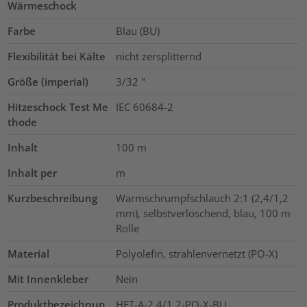
Wärmeschock
Farbe
Blau (BU)
Flexibilität bei Kälte
nicht zersplitternd
Größe (imperial)
3/32
"
Hitzeschock Test Me
IEC 60684-2
thode
Inhalt
100
m
Inhalt per
m
Kurzbeschreibung
Warmschrumpfschlauch 2:1 (2,4/1,2
mm), selbstverlöschend, blau, 100 m
Rolle
Material
Polyolefin, strahlenvernetzt (PO-X)
Mit Innenkleber
Nein
Produktbezeichnun
HFT-A-2.4/1.2-PO-X-BU