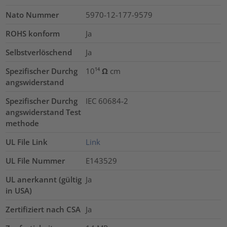
Nato Nummer
5970-12-177-9579
ROHS konform
Ja
Selbstverlöschend
Ja
Spezifischer Durchg
10¹⁴ Ω cm
angswiderstand
Spezifischer Durchg
IEC 60684-2
angswiderstand Test
methode
UL File Link
Link
UL File Nummer
E143529
UL anerkannt (gültig
Ja
in USA)
Zertifiziert nach CSA
Ja