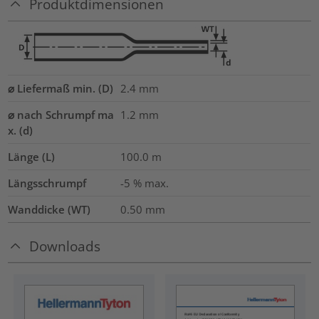
Produktdimensionen
⌀ Liefermaß min. (D)
2.4
mm
⌀ nach Schrumpf ma
1.2
mm
x. (d)
Länge (L)
100.0
m
Längsschrumpf
-5 % max.
Wanddicke (WT)
0.50
mm
Downloads