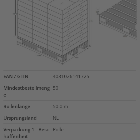
EAN / GTIN
4031026141725
Mindestbestellmeng
50
e
Rollenlänge
50.0
m
Ursprungsland
NL
Verpackung 1 - Besc
Rolle
haffenheit