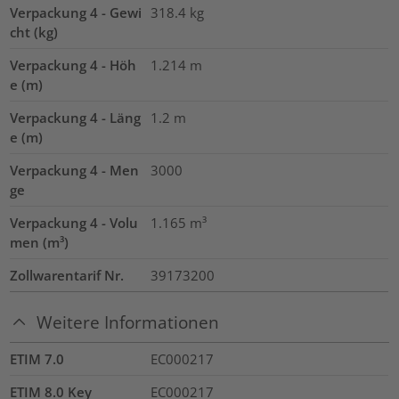
Verpackung 4 - Gewi
318.4
kg
cht (kg)
Verpackung 4 - Höh
1.214
m
e (m)
Verpackung 4 - Läng
1.2
m
e (m)
Verpackung 4 - Men
3000
ge
Verpackung 4 - Volu
1.165
m³
men (m³)
Zollwarentarif Nr.
39173200
Weitere Informationen
ETIM 7.0
EC000217
ETIM 8.0 Key
EC000217