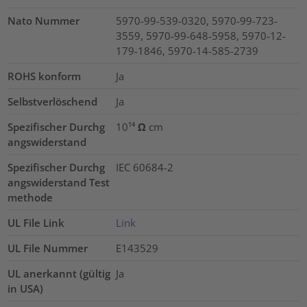
Nato Nummer
5970-99-539-0320, 5970-99-723-
3559, 5970-99-648-5958, 5970-12-
179-1846, 5970-14-585-2739
ROHS konform
Ja
Selbstverlöschend
Ja
Spezifischer Durchg
10¹⁴ Ω cm
angswiderstand
Spezifischer Durchg
IEC 60684-2
angswiderstand Test
methode
UL File Link
Link
UL File Nummer
E143529
UL anerkannt (gültig
Ja
in USA)