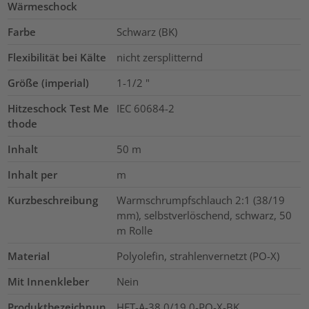
Wärmeschock
Farbe
Schwarz (BK)
Flexibilität bei Kälte
nicht zersplitternd
Größe (imperial)
1-1/2
"
Hitzeschock Test Me
IEC 60684-2
thode
Inhalt
50
m
Inhalt per
m
Kurzbeschreibung
Warmschrumpfschlauch 2:1 (38/19
mm), selbstverlöschend, schwarz, 50
m Rolle
Material
Polyolefin, strahlenvernetzt (PO-X)
Mit Innenkleber
Nein
Produktbezeichnun
HFT-A-38.0/19.0-PO-X-BK