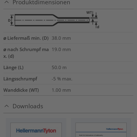
Produktdimensionen
⌀ Liefermaß min. (D)
38.0
mm
⌀ nach Schrumpf ma
19.0
mm
x. (d)
Länge (L)
50.0
m
Längsschrumpf
-5 % max.
Wanddicke (WT)
1.00
mm
Downloads