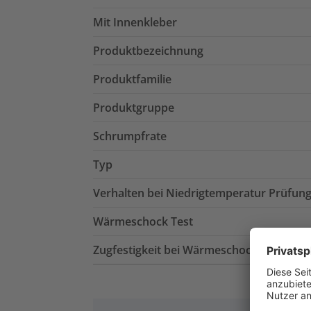
Mit Innenkleber
Produktbezeichnung
Produktfamilie
Produktgruppe
Schrumpfrate
Typ
Verhalten bei Niedrigtemperatur Prüfun
Wärmeschock Test
Zugfestigkeit bei Wärmeschock