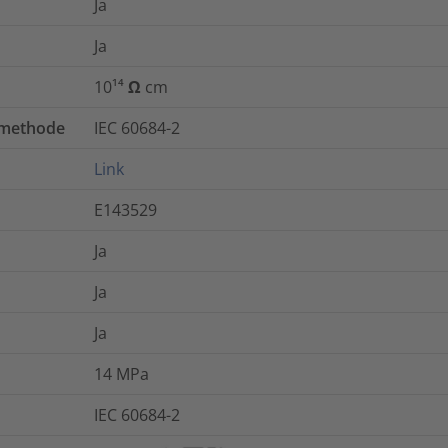
Ja
Ja
10¹⁴ Ω cm
tmethode
IEC 60684-2
Link
E143529
Ja
Ja
Ja
14
MPa
IEC 60684-2