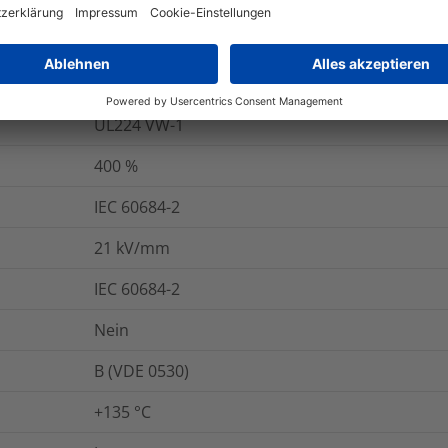
onen
Logistik und Verpackungsdaten
W
-55 °C bis +135 °C
UL224 VW-1
400
%
IEC 60684-2
21
kV/mm
IEC 60684-2
Nein
B (VDE 0530)
+135 °C