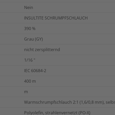
Nein
INSULTITE SCHRUMPFSCHLAUCH
390
%
Grau (GY)
nicht zersplitternd
1/16
"
IEC 60684-2
400
m
m
Warmschrumpfschlauch 2:1 (1,6/0,8 mm), selbs
Polyolefin, strahlenvernetzt (PO-X)