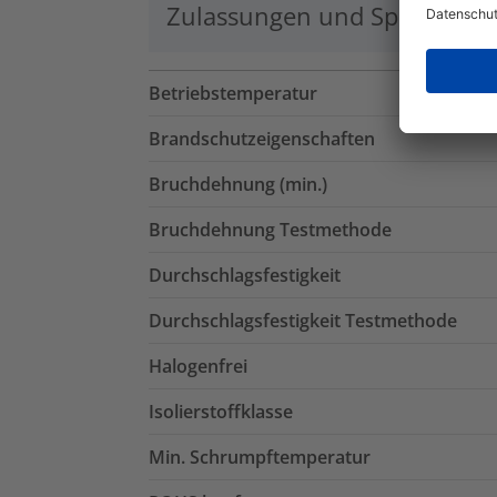
Zulassungen und Spezifikati
Betriebstemperatur
Brandschutzeigenschaften
Bruchdehnung (min.)
Bruchdehnung Testmethode
Durchschlagsfestigkeit
Durchschlagsfestigkeit Testmethode
Halogenfrei
Isolierstoffklasse
Min. Schrumpftemperatur