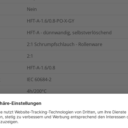
Nein
HFT-A-1.6/0.8-PO-X-GY
HFT-A - dünnwandig, selbstverlöschend
2:1 Schrumpfschlauch - Rollenware
2:1
HFT-A-1.6/0.8
g
IEC 60684-2
4h/200°C
13
MPa