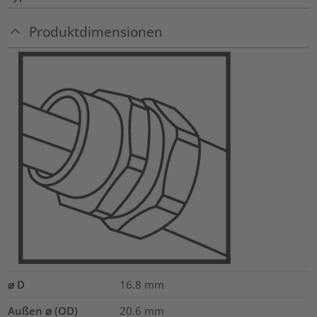
Produktdimensionen
⌀ D
16.8
mm
Außen ⌀ (OD)
20.6
mm