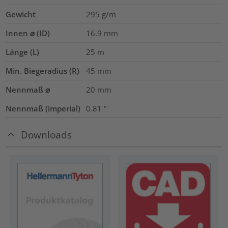
Gewicht
295
g/m
Innen ⌀ (ID)
16.9
mm
Länge (L)
25
m
Min. Biegeradius (R)
45
mm
Nennmaß ⌀
20
mm
Nennmaß (imperial)
0.81
"
Downloads