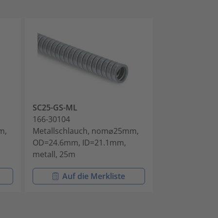
SC25-GS-ML
SC32-GS-ML
166-30104
166-30105
m,
Metallschlauch, nom⌀25mm,
Metallschlau
OD=24.6mm, ID=21.1mm,
OD=32.0mm, I
metall, 25m
metall, 25m
Auf die Merkliste
Auf di