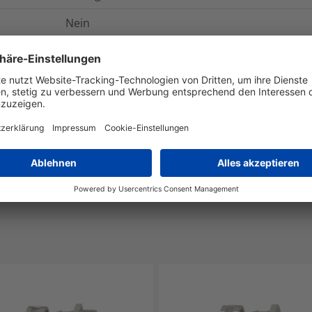
Nein
Ja
IP40
Ja