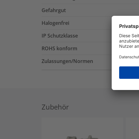
Gefahrgut
Halogenfrei
IP Schutzklasse
ROHS konform
Zulassungen/Normen
Zubehör