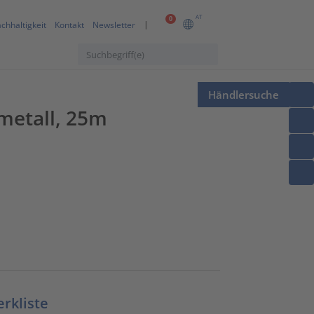
AT
0
chhaltigkeit
Kontakt
Newsletter
Händlersuche
etall, 25m
erkliste