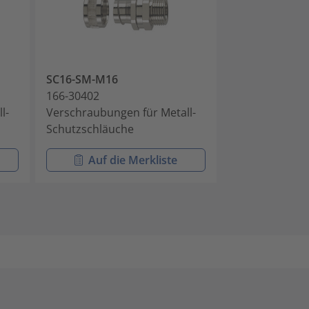
SC16-SM-M16
SC16-SM-M20
166-30402
166-30403
l-
Verschraubungen für Metall-
Verschraubung
Schutzschläuche
Schutzschläu
Auf die Merkliste
Auf di