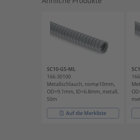
Ähnliche Produkte
SC10-GS-ML
SC
166-30100
166
Metallschlauch, nom⌀10mm,
Met
OD=9.1mm, ID=6.8mm, metall,
OD
50m
met
Auf die Merkliste