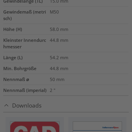
Gewindelänge (TL)
15.0
mm
Gewindemaß (metri
M50
sch)
Höhe (H)
58.0
mm
Kleinster Innendurc
44.8
mm
hmesser
Länge (L)
54.2
mm
Min. Bohrgröße
44.8
mm
Nennmaß ⌀
50
mm
Nennmaß (imperial)
2
"
Downloads