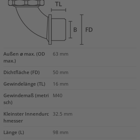
Außen ⌀ max. (OD
63
mm
max.)
Dichtfläche (FD)
50
mm
Gewindelänge (TL)
16
mm
Gewindemaß (metri
M40
sch)
Kleinster Innendurc
32.5
mm
hmesser
Länge (L)
98
mm