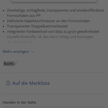
Akzeptieren
Zweiteilige, schlagfeste, transparente und wiederöffenbare
Formschalen aus PP
powered by
Usercentrics Consent Management Platform
Definierte Kabeldurchmesser an den Formschalen
Transparenter Doppelkammerbeutel
integrierter Farbwechsel von blau zu grün gewährleistet
visuelle Kontrolle, ob das Harz richtig und homogen
durchmischt ist
Mehr anzeigen
Auf die Merkliste
Händler in der Nähe