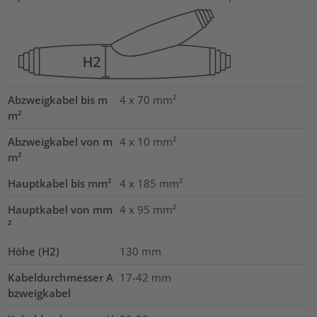
Abzweigkabel bis m
4 x 70
mm²
m²
Abzweigkabel von m
4 x 10
mm²
m²
Hauptkabel bis mm²
4 x 185
mm²
Hauptkabel von mm
4 x 95
mm²
²
Höhe (H2)
130
mm
Kabeldurchmesser A
17-42
mm
bzweigkabel