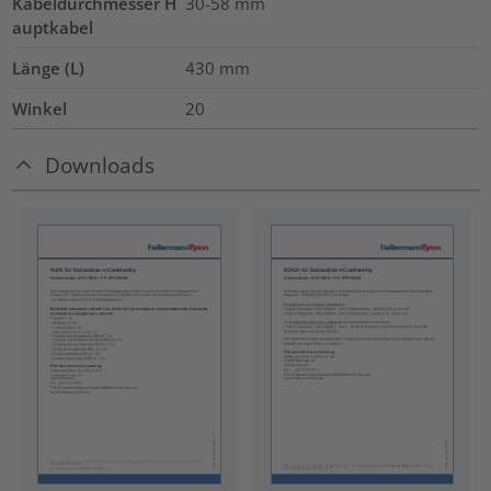
Kabeldurchmesser H
30-58
mm
auptkabel
Länge (L)
430
mm
Winkel
20
Downloads