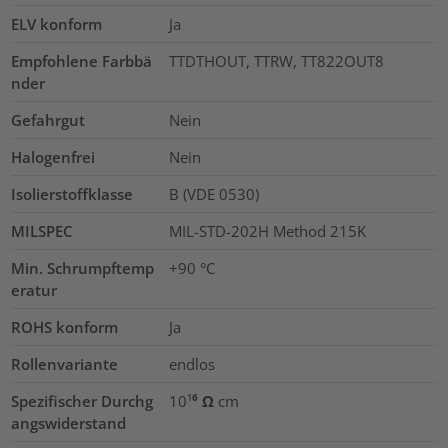
ELV konform
Ja
Empfohlene Farbbä
TTDTHOUT, TTRW, TT822OUT8
nder
Gefahrgut
Nein
Halogenfrei
Nein
Isolierstoffklasse
B (VDE 0530)
MILSPEC
MIL-STD-202H Method 215K
Min. Schrumpftemp
+90 °C
eratur
ROHS konform
Ja
Rollenvariante
endlos
Spezifischer Durchg
10¹⁶ Ω cm
angswiderstand