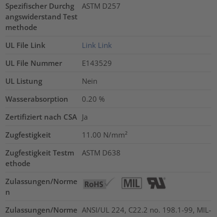
Spezifischer Durchg
ASTM D257
angswiderstand Test
methode
UL File Link
Link
Link
UL File Nummer
E143529
UL Listung
Nein
Wasserabsorption
0.20
%
Zertifiziert nach CSA
Ja
Zugfestigkeit
11.00
N/mm²
Zugfestigkeit Testm
ASTM D638
ethode
Zulassungen/Norme
n
Zulassungen/Norme
ANSI/UL 224, C22.2 no. 198.1-99, MIL-