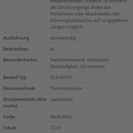
entsprechenden Zubehör ist während
des Druckvorgangs direkt das
Perforieren oder Abschneiden des
Schrumpfschlauches auf vorgegebene
Längen möglich.
Ausführung
dünnwandig
Bedruckbar
Ja
Besonderheiten
flammhemmend, chemische
Beständigkeit, UV resistent
Bestell Typ
553-40951
Druckmethode
Thermotransfer
Druckmethode (Alte
Laserstrahl
rnativ)
Farbe
Weiß (WH)
Inhalt
72
m