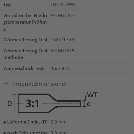
Typ
TULT9-3WH
Verhalten bei Niedri
ASTM D2671
gtemperatur Prüfun
g
Wärmealterung Test
168h/175°C
Wärmealterung Test
ASTM D638
methode
Wärmeschock Test
4h/250°C
Produktdimensionen
⌀ Liefermaß min. (D)
9.0
mm
⌀ nach Schrumpf ma
3.0
mm