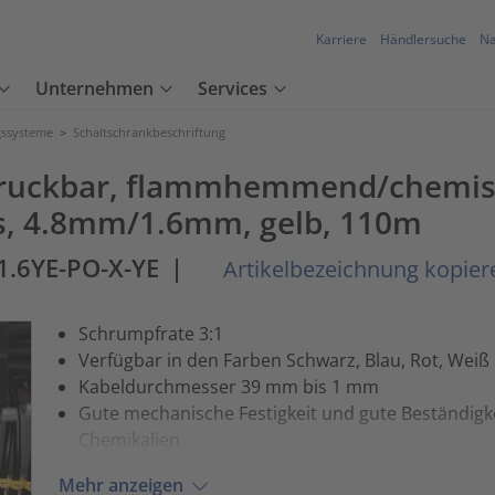
Karriere
Händlersuche
Na
Unternehmen
Services
ssysteme
>
Schaltschrankbeschriftung
ruckbar, flammhemmend/chemisc
s, 4.8mm/1.6mm, gelb, 110m
1.6YE-PO-X-YE
|
Artikelbezeichnung kopier
Schrumpfrate 3:1
Verfügbar in den Farben Schwarz, Blau, Rot, Weiß
Kabeldurchmesser 39 mm bis 1 mm
Gute mechanische Festigkeit und gute Beständigk
Chemikalien
Mehr anzeigen