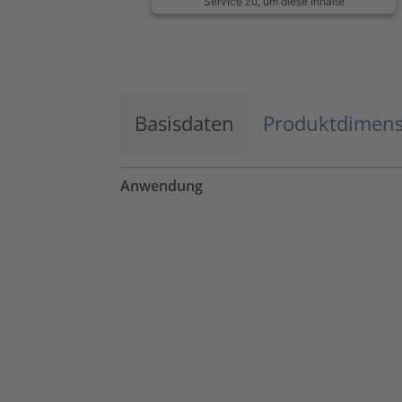
Service zu, um diese Inhalte
anzuzeigen.
Mehr Informationen
Basisdaten
Akzeptieren
Produktdimen
powered by
Usercentrics Consent
Management Platform
Anwendung