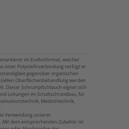
chmarkierer im Endlosformat, welcher
s einer Polyolefinverbindung verfügt er
Beständigkeit gegenüber organischen
eziellen Oberflächenbehandlung werden
lt. Dieser Schrumpfschlauch eignet sich
nd Leitungen im Schaltschrankbau, für
atisationstechnik, Medizintechnik,
.
die Verwendung unserer
 Mit dem entsprechenden Zubehör ist
ieren oder Abschneiden des