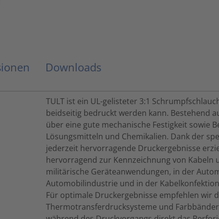
sionen
Downloads
TULT ist ein UL-gelisteter 3:1 Schrumpfschlau
beidseitig bedruckt werden kann. Bestehend au
über eine gute mechanische Festigkeit sowie 
Lösungsmitteln und Chemikalien. Dank der sp
jederzeit hervorragende Druckergebnisse erzie
hervorragend zur Kennzeichnung von Kabeln u
militärische Geräteanwendungen, in der Autom
Automobilindustrie und in der Kabelkonfektion
Für optimale Druckergebnisse empfehlen wir 
Thermotransferdrucksysteme und Farbbänder.
während des Druckvorgangs direkt das Perfor