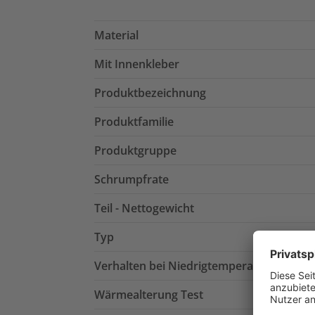
Material
Mit Innenkleber
Produktbezeichnung
Produktfamilie
Produktgruppe
Schrumpfrate
Teil - Nettogewicht
Typ
Verhalten bei Niedrigtemperatur Prüfun
Wärmealterung Test