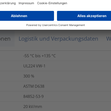
ASTM D638
4h/250°C
onen
Logistik und Verpackungsdaten
W
-55 °C bis +135 °C
UL224 VW-1
300
%
ASTM D638
84852-53-9
20
kV/mm