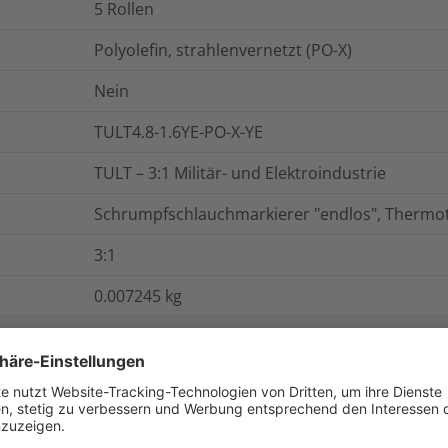
5 Rollen
Polyolefin, strahlenvernetzt (PO-X)
Nein
TULT4.8-1.6YE-PO-X-YE
TULT – 3:1 Militär- und Elektroindustrie
Schrumpfschlauchmarkierer "endlos", Thermo
3:1
0.007245
kg
TULT4.8-1.6YE
g
ASTM D2671
168h/175°C