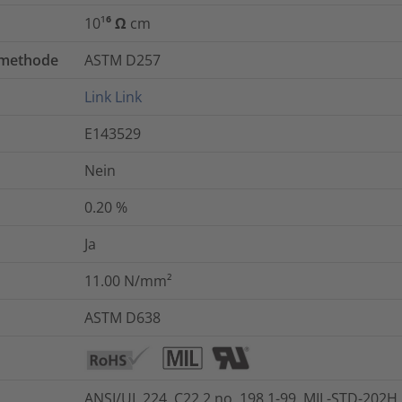
10¹⁶ Ω cm
tmethode
ASTM D257
Link
Link
E143529
Nein
0.20
%
Ja
11.00
N/mm²
ASTM D638
ANSI/UL 224, C22.2 no. 198.1-99, MIL-STD-202