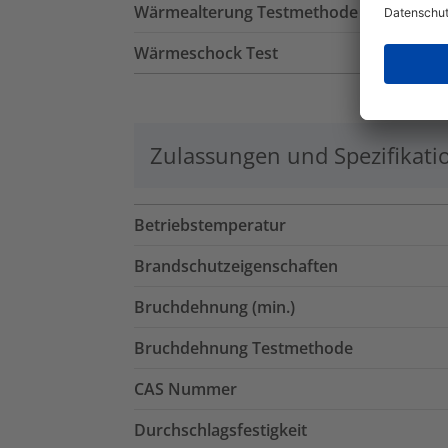
Wärmealterung Testmethode
Wärmeschock Test
Zulassungen und Spezifikati
Betriebstemperatur
Brandschutzeigenschaften
Bruchdehnung (min.)
Bruchdehnung Testmethode
CAS Nummer
Durchschlagsfestigkeit