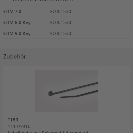
ETIM 7.0
EC001530
ETIM 8.0 Key
EC001530
ETIM 9.0 Key
EC001530
Zubehör
T18R
111-01910
Kabelbinder aus Polyamid 6.6 standard