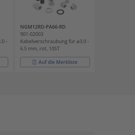
NGM12RD-PA66-RD
NGM12WE-PA
901-02003
901-02004
.0 -
Kabelverschraubung für ⌀3.0 -
Kabelverschra
6.5 mm, rot, 10ST
6.5 mm, weiß,
Auf die Merkliste
Auf di