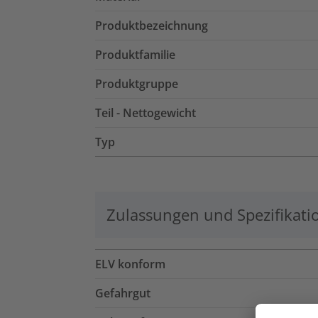
Produktbezeichnung
Produktfamilie
Produktgruppe
Teil - Nettogewicht
Typ
Zulassungen und Spezifikati
ELV konform
Gefahrgut