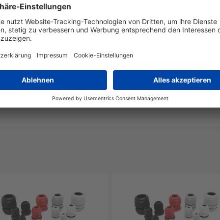
Ja
IP68
unbegrenzt
Ja