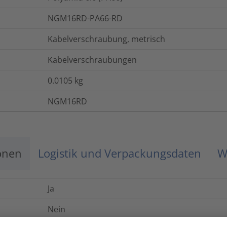
NGM16RD-PA66-RD
Kabelverschraubung, metrisch
Kabelverschraubungen
0.0105
kg
NGM16RD
onen
Logistik und Verpackungsdaten
W
Ja
Nein