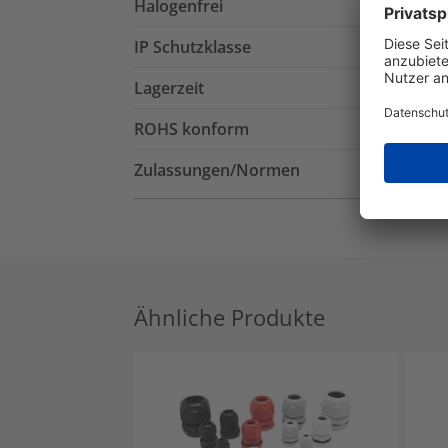
Halogenfrei
IP Schutzklasse
Lagerzeit
ROHS konform
Zulassungen/Normen
Ähnliche Produkte