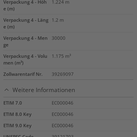
Verpackung 4 - Höh
1.224
m
e (m)
Verpackung 4 - Läng
1.2
m
e (m)
Verpackung 4 - Men
30000
ge
Verpackung 4 - Volu
1.175
m³
men (m³)
Zollwarentarif Nr.
39269097
Weitere Informationen
ETIM 7.0
EC000046
ETIM 8.0 Key
EC000046
ETIM 9.0 Key
EC000046
UNSPSC Code
39121703