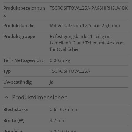
Produktbezeichnun
T50ROSFTOVAL25A-PA66HIRHSUV-BK
g
Produktfamilie
Mit Versatz von 12,5 und 25,0 mm
Produktgruppe
Befestigungsbinder 1-teilig mit
Lamellenfuß und Teller, mit Abstand,
für Ovallöcher
Teil - Nettogewicht
0.0035
kg
Typ
T50ROSFTOVAL25A
UV-beständig
Ja
Produktdimensionen
Blechstärke
0.6 - 6.75
mm
Breite (W)
4.7
mm
Bündel ⌀
2.0-50.0
mm