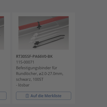
RT30SSF-PA66V0-BK
RT30SSF-PA6
115-00071
115-00072
Befestigungsbinder für
Befestigungsb
Rundlöcher, ⌀2.0-27.0mm,
Rundlöcher, ⌀
schwarz, 100ST
schwarz, 100S
- lösbar
- lösbar
Auf die Merkliste
Auf di