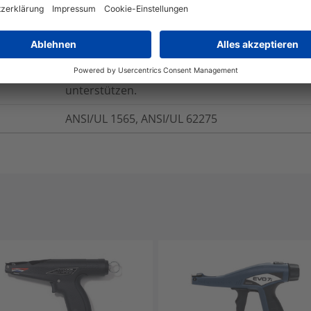
geringeren CO2-äquivalenten Emissionen verw
Produktlösungen an, die - durch ihr Design - Ab
Wiederverwendbarkeit und Recyclingfähigkeit 
ByDesign konzentriert sich auf Produktlösungen
verbessern oder die spätere Wiederverwendu
unterstützen.
ANSI/UL 1565, ANSI/UL 62275