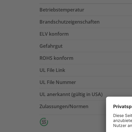
Betriebstemperatur
Brandschutzeigenschaften
ELV konform
Gefahrgut
ROHS konform
UL File Link
UL File Nummer
UL anerkannt (gültig in USA)
Zulassungen/Normen