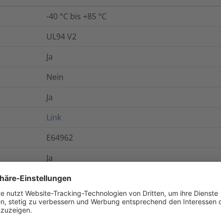
-40 °C bis +85 °C
UL94 V2
Ja
Nein
Ja
Link
E64962
Ja
Source-Produkte werden aus Kunststoffen herge
zurückgewonnen werden, aus pflanzlichen Que