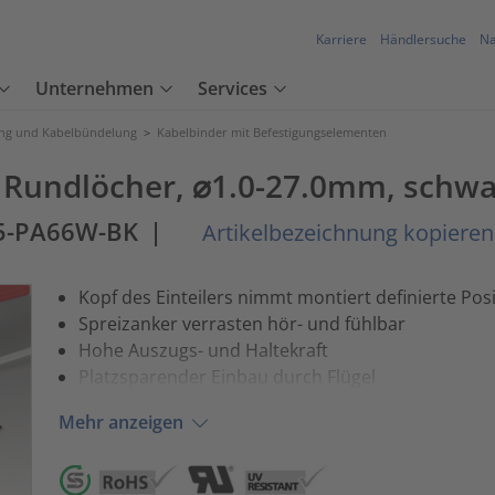
Karriere
Händlersuche
Na
Unternehmen
Services
ung und Kabelbündelung
>
Kabelbinder mit Befestigungselementen
 Rundlöcher, ⌀1.0-27.0mm, schwa
5-PA66W-BK
|
Artikelbezeichnung kopieren
Kopf des Einteilers nimmt montiert definierte Posi
Spreizanker verrasten hör- und fühlbar
Hohe Auszugs- und Haltekraft
Platzsparender Einbau durch Flügel
Mehr anzeigen