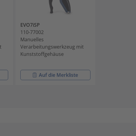
EVO7iSP
MK10-SB
110-77002
110-10001
Manuelles
Manuelles
t
Verarbeitungswerkzeug mit
Verarbeitungs
Kunststoffgehäuse
Kabelbinder mi
Kopfgeometri
Auf die Merkliste
Auf di