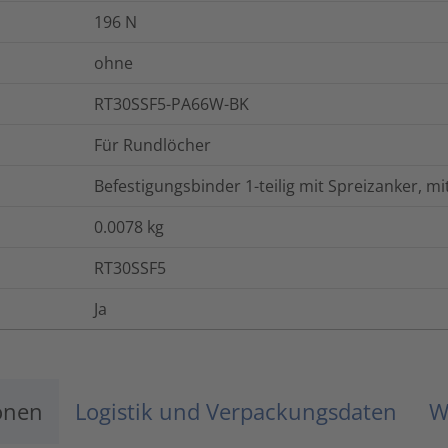
196
N
ohne
RT30SSF5-PA66W-BK
Für Rundlöcher
Befestigungsbinder 1-teilig mit Spreizanker, mit
0.0078
kg
RT30SSF5
Ja
onen
Logistik und Verpackungsdaten
W