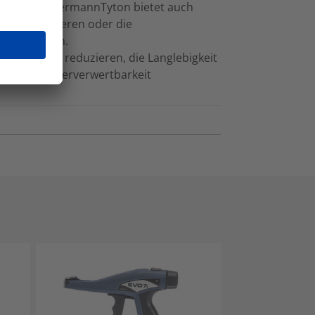
enden. HellermannTyton bietet auch
fälle reduzieren oder die
unterstützen.
, die Abfall reduzieren, die Langlebigkeit
ng und Wiederverwertbarkeit