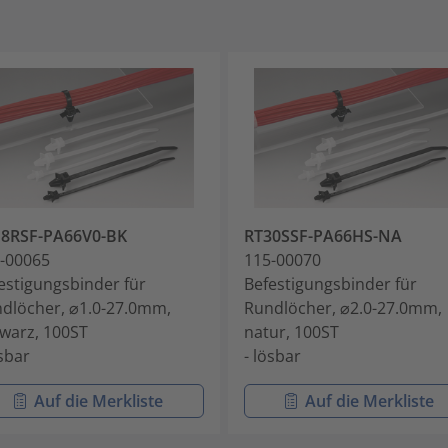
18RSF-PA66V0-BK
RT30SSF-PA66HS-NA
-00065
115-00070
estigungsbinder für
Befestigungsbinder für
dlöcher, ⌀1.0-27.0mm,
Rundlöcher, ⌀2.0-27.0mm,
warz, 100ST
natur, 100ST
ösbar
- lösbar
Auf die Merkliste
Auf die Merkliste