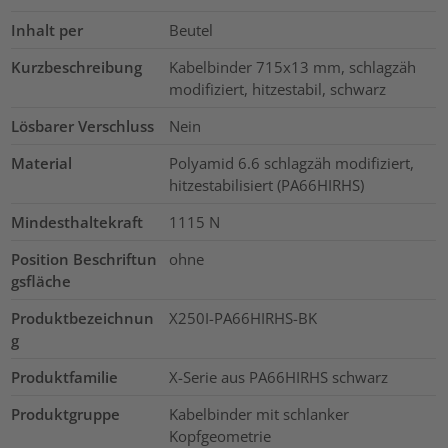
Inhalt per
Beutel
Kurzbeschreibung
Kabelbinder 715x13 mm, schlagzäh
modifiziert, hitzestabil, schwarz
Lösbarer Verschluss
Nein
Material
Polyamid 6.6 schlagzäh modifiziert,
hitzestabilisiert (PA66HIRHS)
Mindesthaltekraft
1115
N
Position Beschriftun
ohne
gsfläche
Produktbezeichnun
X250I-PA66HIRHS-BK
g
Produktfamilie
X-Serie aus PA66HIRHS schwarz
Produktgruppe
Kabelbinder mit schlanker
Kopfgeometrie