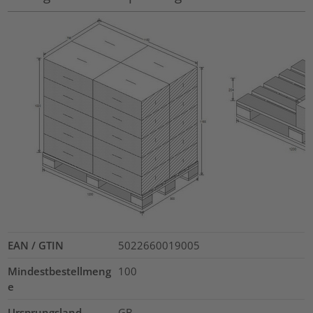
EAN / GTIN
5022660019005
Mindestbestellmeng
100
e
Ursprungsland
GB