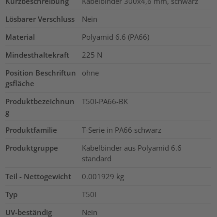
Kurzbeschreibung
Kabelbinder 300x4,6 mm, schwarz
Lösbarer Verschluss
Nein
Material
Polyamid 6.6 (PA66)
Mindesthaltekraft
225
N
Position Beschriftun
ohne
gsfläche
Produktbezeichnun
T50I-PA66-BK
g
Produktfamilie
T-Serie in PA66 schwarz
Produktgruppe
Kabelbinder aus Polyamid 6.6
standard
Teil - Nettogewicht
0.001929
kg
Typ
T50I
UV-beständig
Nein