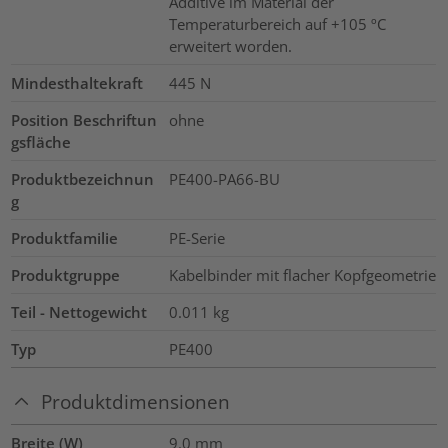
Additive im Material der
Temperaturbereich auf +105 ºC
erweitert worden.
Mindesthaltekraft
445
N
Position Beschriftun
ohne
gsfläche
Produktbezeichnun
PE400-PA66-BU
g
Produktfamilie
PE-Serie
Produktgruppe
Kabelbinder mit flacher Kopfgeometrie
Teil - Nettogewicht
0.011
kg
Typ
PE400
Produktdimensionen
Breite (W)
9.0
mm