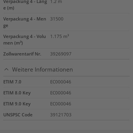
Verpackung 4 - Läng
1.2
m
e (m)
Verpackung 4 - Men
31500
ge
Verpackung 4 - Volu
1.175
m³
men (m³)
Zollwarentarif Nr.
39269097
Weitere Informationen
ETIM 7.0
EC000046
ETIM 8.0 Key
EC000046
ETIM 9.0 Key
EC000046
UNSPSC Code
39121703