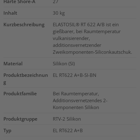
Härte Shore-A
27
Inhalt
30
kg
Kurzbeschreibung
ELASTOSIL® RT 622 A/B ist ein
gießbarer, bei Raumtemperatur
vulkanisierender,
additionsvernetzender
Zweikomponenten-Siliconkautschuk.
Material
Silikon (SI)
Produktbezeichnun
EL RT622 A+B-SI-BN
g
Produktfamilie
Bei Raumtemperatur,
Additionsvernetzendes 2-
Komponenten Silikon
Produktgruppe
RTV-2 Silikon
Typ
EL RT622 A+B