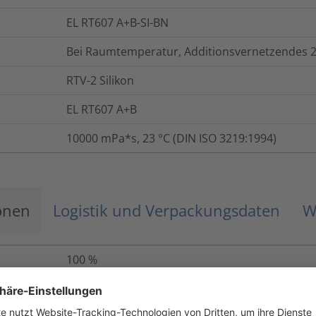
EL RT607 A+B-SI-BN
Bei Raumtemperatur, Additionsvernetzendes 
RTV-2 Silikon
EL RT607 A+B
10000 mPa*s, 23 °C (DIN ISO 3219:1994)
onen
Logistik und Verpackungsdaten
W
100
%
Nein