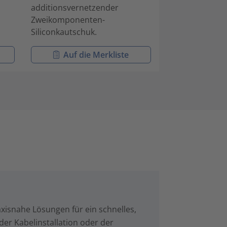
additionsvernetzender
additionsverne
Zweikomponenten-
Zweikomponen
Siliconkautschuk.
Siliconkautschu
Auf die Merkliste
Auf die
xisnahe Lösungen für ein schnelles,
der Kabelinstallation oder der