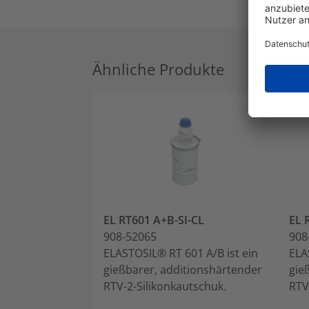
Ähnliche Produkte
EL RT601 A+B-SI-CL
EL 
908-52065
908
ELASTOSIL® RT 601 A/B ist ein
ELA
gießbarer, additionshärtender
gie
RTV-2-Silikonkautschuk.
RTV