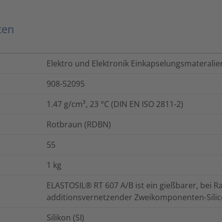
ten
Elektro und Elektronik Einkapselungsmateralie
908-52095
1.47 g/cm³, 23 °C (DIN EN ISO 2811-2)
Rotbraun (RDBN)
55
1
kg
ELASTOSIL® RT 607 A/B ist ein gießbarer, bei 
additionsvernetzender Zweikomponenten-Sili
Silikon (SI)