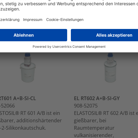
RT601 A+B-SI-CL
EL RT602 A+B-SI-GY
-52066
908-52075
STOSIL® RT 601 A/B ist ein
ELASTOSIL® RT 602 A/B ist 
ßbarer, additionshärtender
gießbarer, bei
-2-Silikonkautschuk.
Raumtemperatur
vulkanisierender,