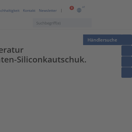
AT
0
chhaltigkeit
Kontakt
Newsletter
Händlersuche
eratur
ten-Siliconkautschuk.