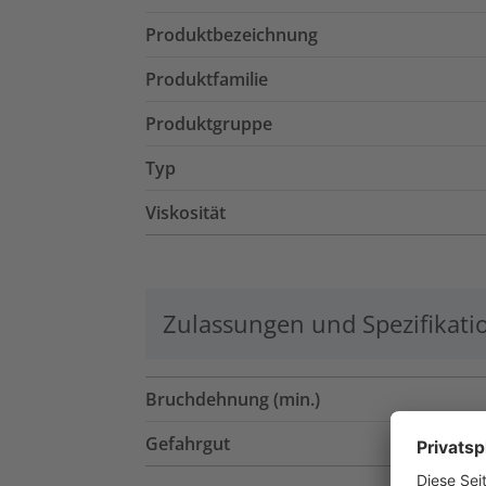
Produktbezeichnung
Produktfamilie
Produktgruppe
Typ
Viskosität
Zulassungen und Spezifikati
Bruchdehnung (min.)
Gefahrgut