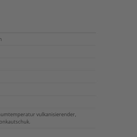
n
Raumtemperatur vulkanisierender,
conkautschuk.