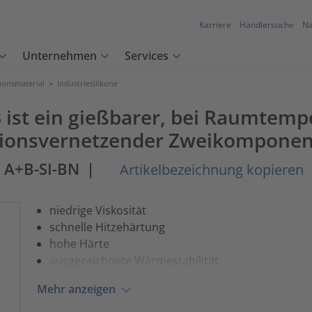
Karriere
Händlersuche
Na
Unternehmen
Services
tionsmaterial
>
Industriesilikone
ist ein gießbarer, bei Raumtemp
itionsvernetzender Zweikomponen
7 A+B-SI-BN
|
Artikelbezeichnung kopieren
niedrige Viskosität
schnelle Hitzehärtung
hohe Härte
ausgezeichnete Wärmestabilität
Mehr anzeigen