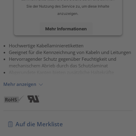
Sie der Nutzung des Service zu, um diese Inhalte
anzuzeigen.
Mehr Informationen
Akzeptieren
Hochwertige Kabellaminieretiketten
Geeignet für die Kennzeichnung von Kabeln und Leitungen
powered by
Usercentrics Consent Management Platform
Hervorragender Schutz gegenüber Feuchtigkeit und
mechanischem Abrieb durch das Schutzlaminat
Abgerundete Kanten bieten zusätzliche Haltekräfte
Mehr anzeigen
Auf die Merkliste