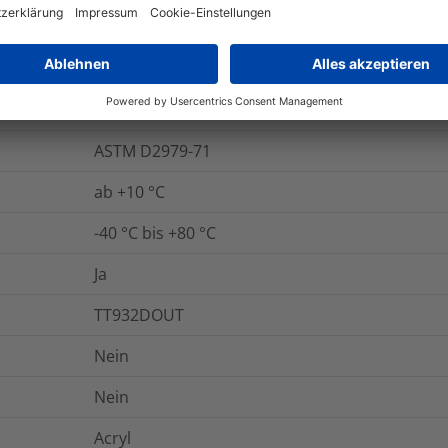
onen
Logistik und Verpackungsdaten
W
110
g/cm²
ASTM D2979-71
ab +10 °C
-40 °C bis +80 °C
Ja
TT932DOUT
Nein
Nein
Acryl