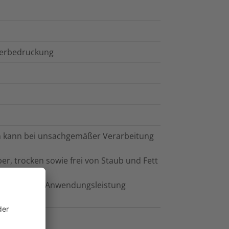
sferbedruckung
ten kann bei unsachgemäßer Verarbeitung
r, trocken sowie frei von Staub und Fett
s, da dies die Anwendungsleistung