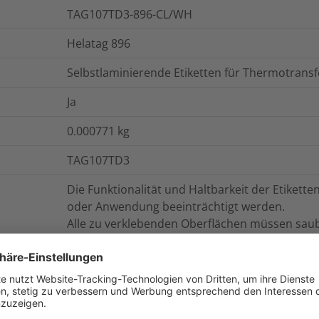
TAG107TD3-896-CL/WH
Helatag 896
Selbstlaminierende Etiketten für Thermotran
Ja
0.000771
kg
TAG107TD3
Die Funktionalität und Haltbarkeit der Etiket
oder Anwendung beeinträchtigt werden.
Alle zu verklebenden Oberflächen müssen saube
sein.
Berühren Sie nicht die Klebefläche des Etikett
beeinträchtigen kann.