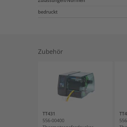
Zulassungen/Normen
bedruckt
Zubehör
TT431
TT4
556-00400
556