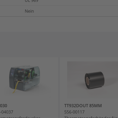
UL 969
Nein
030
TT932DOUT 85MM
-04037
556-00117