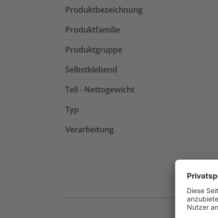
Produktbezeichnung
Produktfamilie
Produktgruppe
Selbstklebend
Teil - Nettogewicht
Typ
Verarbeitung