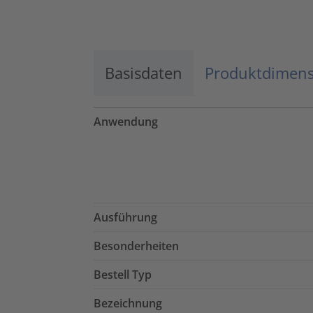
Mehr Informationen
Basisdaten
Akzeptieren
Produktdimen
powered by
Usercentrics Consent
Management Platform
Anwendung
Ausführung
Besonderheiten
Bestell Typ
Bezeichnung