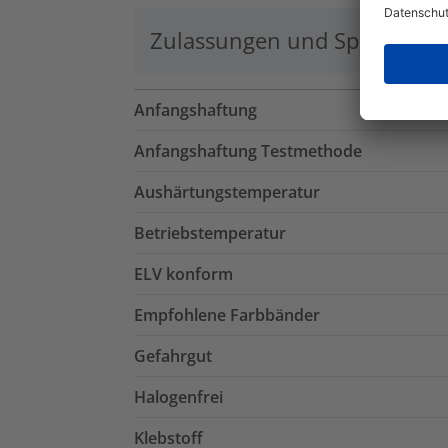
Zulassungen und Spezifikati
Anfangshaftung
Anfangshaftung Testmethode
Aushärtungstemperatur
Betriebstemperatur
ELV konform
Empfohlene Farbbänder
Gefahrgut
Halogenfrei
Klebstoff