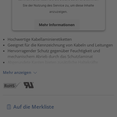
Sie der Nutzung des Service zu, um diese Inhalte
anzuzeigen.
Mehr Informationen
Akzeptieren
Hochwertige Kabellaminieretiketten
Geeignet für die Kennzeichnung von Kabeln und Leitungen
powered by
Usercentrics Consent Management Platform
Hervorragender Schutz gegenüber Feuchtigkeit und
mechanischem Abrieb durch das Schutzlaminat
Abgerundete Kanten bieten zusätzliche Haltekräfte
Mehr anzeigen
Auf die Merkliste