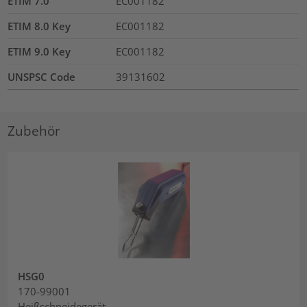
ETIM 7.0
EC001182
ETIM 8.0 Key
EC001182
ETIM 9.0 Key
EC001182
UNSPSC Code
39131602
Zubehör
HSG0
170-99001
Heißschneidegerät