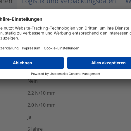
onen
Logistik und Verpackungsdaten
W
-10 °C bis +90 °C
200
%
45
kV/mm
Ja
Nein
Nein
2.2
N/10 mm
2.0
N/10 mm
Ja
5 Jahre