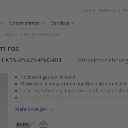
Karriere
Händlersuche
Na
Unternehmen
Services
tionsmaterial
>
Elektrische Klebebänder
m rot
LEX15-25x25-PVC-RD
|
Artikelbezeichnung
Hochwertiges Isolierband
Markieren, Kennzeichnen und Bündeln von Kabel
Isolieren, Schützen, Reparieren und Instandhalt
Gute Abriebfestigkeit, beständig gegen Feuchtigk
Mehr anzeigen