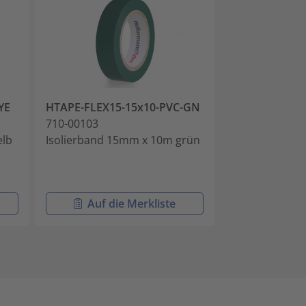
YE
HTAPE-FLEX15-15x10-PVC-GN
HTAPE-FLEX15
710-00103
710-00104
elb
Isolierband 15mm x 10m grün
Isolierband 1
schwarz
Auf die Merkliste
Auf di