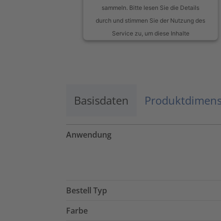
sammeln. Bitte lesen Sie die Details
durch und stimmen Sie der Nutzung des
Service zu, um diese Inhalte
anzuzeigen.
Mehr Informationen
Basisdaten
Akzeptieren
Produktdimen
powered by
Usercentrics Consent
Management Platform
Anwendung
Bestell Typ
Farbe