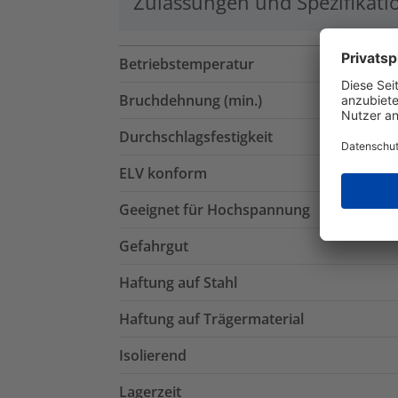
Zulassungen und Spezifikati
Betriebstemperatur
Bruchdehnung (min.)
Durchschlagsfestigkeit
ELV konform
Geeignet für Hochspannung
Gefahrgut
Haftung auf Stahl
Haftung auf Trägermaterial
Isolierend
Lagerzeit