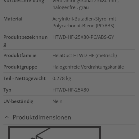
Kurzbeschreibung
Verdrahtungskanal 25x80 mm,
halogenfrei, grau
Material
Acrylnitril-Butadien-Styrol mit
Polycarbonat-Blend (PC/ABS)
Produktbezeichnun
HTWD-HF-25X80-PC/ABS-GY
g
Produktfamilie
HelaDuct HTWD-HF (metrisch)
Produktgruppe
Halogenfreie Verdrahtungskanäle
Teil - Nettogewicht
0.278
kg
Typ
HTWD-HF-25X80
UV-beständig
Nein
Produktdimensionen