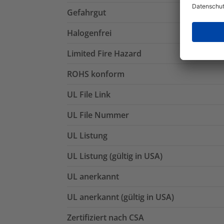
Gefahrgut
Halogenfrei
Limited Fire Hazard
ROHS konform
UL File Link
UL File Nummer
UL Listung
UL Listung (gültig in USA)
UL anerkannt
UL anerkannt (gültig in USA)
Zertifiziert nach CSA