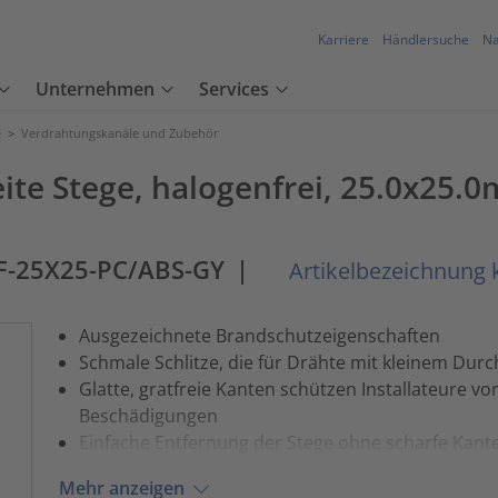
Karriere
Händlersuche
Na
Unternehmen
Services
e
>
Verdrahtungskanäle und Zubehör
ite Stege, halogenfrei, 25.0x25.
F-25X25-PC/ABS-GY
|
Artikelbezeichnung 
Ausgezeichnete Brandschutzeigenschaften
Schmale Schlitze, die für Drähte mit kleinem Dur
Glatte, gratfreie Kanten schützen Installateure v
Beschädigungen
Einfache Entfernung der Stege ohne scharfe Kante
Mehr anzeigen