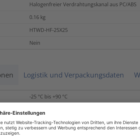
Halogenfreier Verdrahtungskanal aus PC/ABS
0.16
kg
HTWD-HF-25X25
Nein
onen
Logistik und Verpackungsdaten
W
-25 °C bis +90 °C
UL94 V0
Ja
Ja