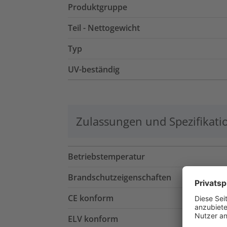
Produktgruppe
Teil - Nettogewicht
Typ
UV-beständig
Zulassungen und Spezifikati
Betriebstemperatur
Brandschutzeigenschaften
CE konform
ELV konform