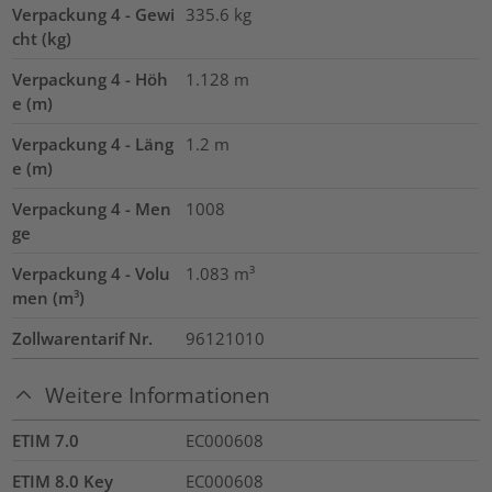
Verpackung 4 - Gewi
335.6
kg
cht (kg)
Verpackung 4 - Höh
1.128
m
e (m)
Verpackung 4 - Läng
1.2
m
e (m)
Verpackung 4 - Men
1008
ge
Verpackung 4 - Volu
1.083
m³
men (m³)
Zollwarentarif Nr.
96121010
Weitere Informationen
ETIM 7.0
EC000608
ETIM 8.0 Key
EC000608