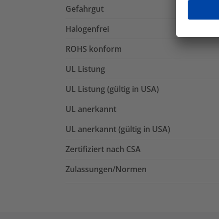
Gefahrgut
Halogenfrei
ROHS konform
UL Listung
UL Listung (gültig in USA)
UL anerkannt
UL anerkannt (gültig in USA)
Zertifiziert nach CSA
Zulassungen/Normen