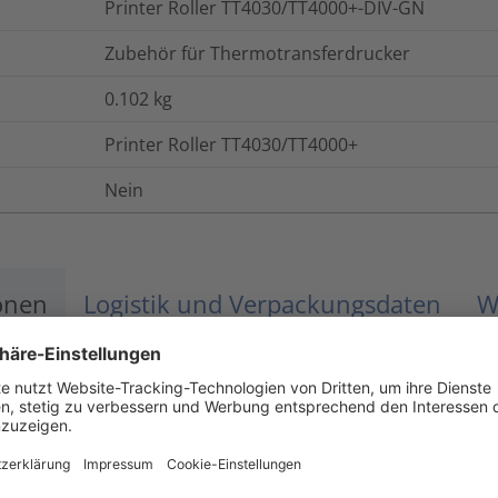
Printer Roller TT4030/TT4000+-DIV-GN
Zubehör für Thermotransferdrucker
0.102
kg
Printer Roller TT4030/TT4000+
Nein
onen
Logistik und Verpackungsdaten
W
+4 °C bis +40 °C
Nein
Ja