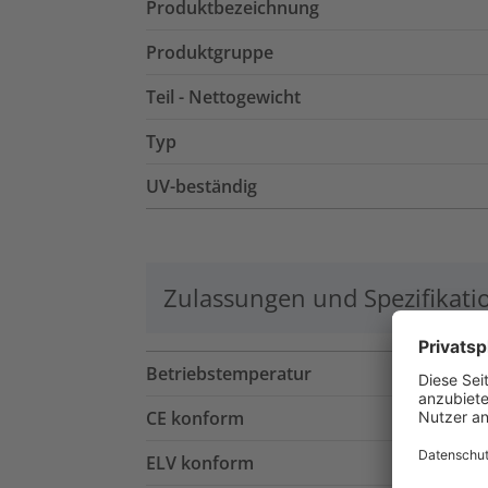
Produktbezeichnung
Produktgruppe
Teil - Nettogewicht
Typ
UV-beständig
Zulassungen und Spezifikati
Betriebstemperatur
CE konform
ELV konform