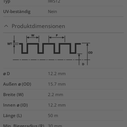
Typ
IWS12
UV-beständig
Nein
Produktdimensionen
⌀ D
12.2
mm
Außen ⌀ (OD)
15.7
mm
Breite (W)
2.2
mm
Innen ⌀ (ID)
12.2
mm
Länge (L)
50
m
Min. Biegeradius (R)
30
mm