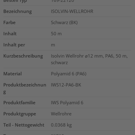
Bestell Typ
169-22120
Bezeichnung
ISOLVIN-WELLROHR
Farbe
Schwarz (BK)
Inhalt
50
m
Inhalt per
m
Kurzbeschreibung
Isolvin Wellrohr ⌀12 mm, PA6, 50 m,
schwarz
Material
Polyamid 6 (PA6)
Produktbezeichnun
IWS12-PA6-BK
g
Produktfamilie
IWS Polyamid 6
Produktgruppe
Wellrohre
Teil - Nettogewicht
0.0368
kg