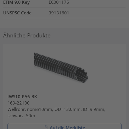
ETIM 9.0 Key
EC001175
UNSPSC Code
39131601
Ähnliche Produkte
IWS10-PA6-BK
169-22100
Wellrohr, nom⌀10mm, OD=13.0mm, ID=9.9mm,
schwarz, 50m
Auf die Merkliste