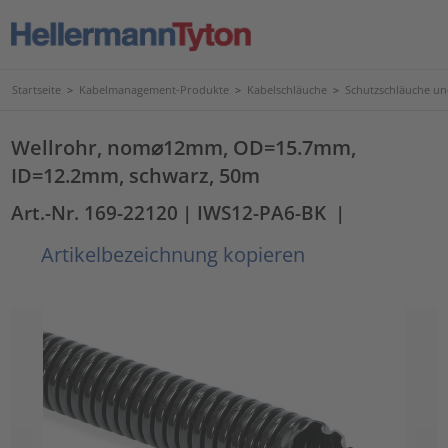
Startseite
>
Kabelmanagement-Produkte
>
Kabelschläuche
>
Schutzschläuche u
Wellrohr, nom⌀12mm, OD=15.7mm,
ID=12.2mm, schwarz, 50m
Art.-Nr. 169-22120
| IWS12-PA6-BK
|
Artikelbezeichnung kopieren