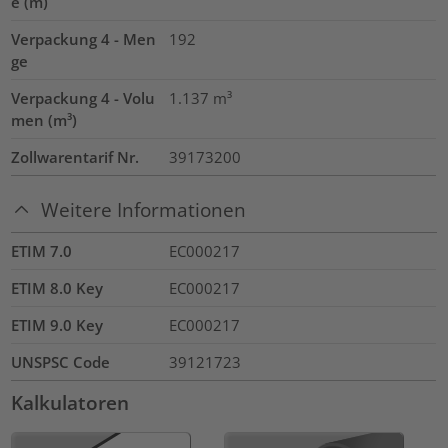
e (m)
Verpackung 4 - Men
192
ge
Verpackung 4 - Volu
1.137
m³
men (m³)
Zollwarentarif Nr.
39173200
Weitere Informationen
ETIM 7.0
EC000217
ETIM 8.0 Key
EC000217
ETIM 9.0 Key
EC000217
UNSPSC Code
39121723
Kalkulatoren