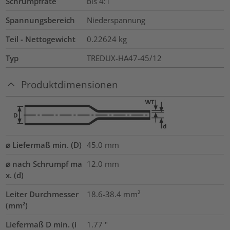
Schrumpfrate
bis 4:1
Spannungsbereich
Niederspannung
Teil - Nettogewicht
0.22624
kg
Typ
TREDUX-HA47-45/12
Produktdimensionen
⌀ Liefermaß min. (D)
45.0
mm
⌀ nach Schrumpf ma
12.0
mm
x. (d)
Leiter Durchmesser
18.6-38.4
mm²
(mm²)
Liefermaß D min. (i
1.77
"