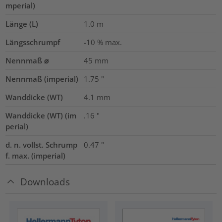
mperial)
Länge (L)
1.0
m
Längsschrumpf
-10 % max.
Nennmaß ⌀
45
mm
Nennmaß (imperial)
1.75
"
Wanddicke (WT)
4.1
mm
Wanddicke (WT) (im
.16
"
perial)
d. n. vollst. Schrump
0.47
"
f. max. (imperial)
Downloads