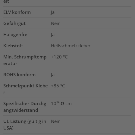
eit
ELV konform
Ja
Gefahrgut
Nein
Halogenfrei
Ja
Klebstoff
Heißschmelzkleber
Min. Schrumpftemp
+120 °C
eratur
ROHS konform
Ja
Schmelzpunkt Klebe
+85 °C
r
Spezifischer Durchg
10¹⁴ Ω cm
angswiderstand
UL Listung (gültig in
Nein
USA)