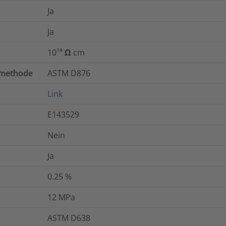
Ja
Ja
10¹⁴ Ω cm
tmethode
ASTM D876
Link
E143529
Nein
Ja
0.25
%
12
MPa
ASTM D638