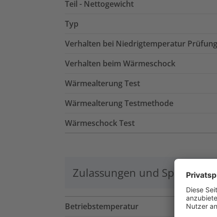
Teil - Nettogewicht
Typ
Verhalten bei Niedrigtemperatur Prüfun
Verhalten beim Wärmeschock
Wärmealterung Test
Wärmealterung Testmethode
Wärmeschock Test
Zulassungen und Spezifikati
Betriebstemperatur