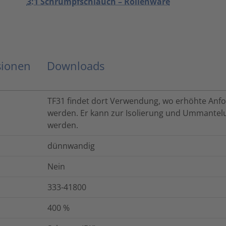
3:1 Schrumpfschlauch – Rollenware
sionen
Downloads
TF31 findet dort Verwendung, wo erhöhte Anfo
werden. Er kann zur Isolierung und Ummantel
werden.
dünnwandig
Nein
333-41800
400
%