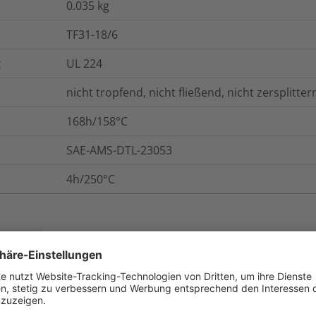
0.035
kg
TF31-18/6
g
UL 224
nicht tropfend, nicht fließend, nicht zersplitter
168h/158°C
SAE-AMS-DTL-23053
4h/250°C
onen
Logistik und Verpackungsdaten
W
-55 °C bis +135 °C