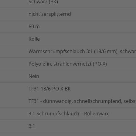
Schwarz (BK)
nicht zersplitternd
60
m
Rolle
Warmschrumpfschlauch 3:1 (18/6 mm), schwarz
Polyolefin, strahlenvernetzt (PO-X)
Nein
TF31-18/6-PO-X-BK
TF31 - dünnwandig, schnellschrumpfend, selb
3:1 Schrumpfschlauch – Rollenware
3:1