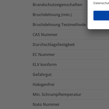
Brandschutzeigenschaften
Bruchdehnung (min.)
Bruchdehnung Testmethode
CAS Nummer
Durchschlagsfestigkeit
EC Nummer
ELV konform
Gefahrgut
Halogenfrei
Min. Schrumpftemperatur
Nato Nummer