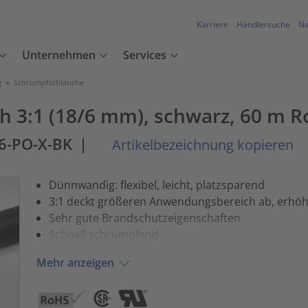
Karriere
Händlersuche
Na
Unternehmen
Services
g
>
Schrumpfschläuche
3:1 (18/6 mm), schwarz, 60 m Ro
/6-PO-X-BK
|
Artikelbezeichnung kopieren
Dünnwandig: flexibel, leicht, platzsparend
3:1 deckt größeren Anwendungsbereich ab, erhö
Sehr gute Brandschutzeigenschaften
Schnell schrumpfend
Mehr anzeigen