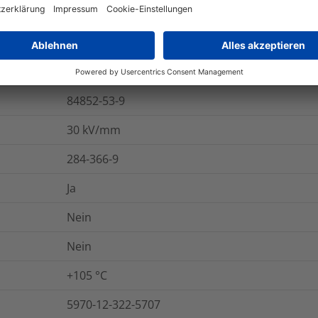
UL224 VW-1
4
%
ASTM D638
84852-53-9
30
kV/mm
284-366-9
Ja
Nein
Nein
+105 °C
5970-12-322-5707