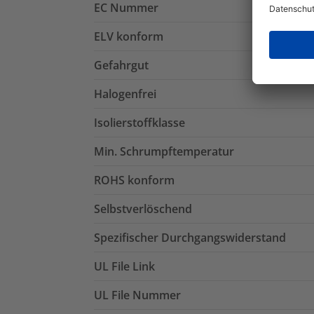
EC Nummer
ELV konform
Gefahrgut
Halogenfrei
Isolierstoffklasse
Min. Schrumpftemperatur
ROHS konform
Selbstverlöschend
Spezifischer Durchgangswiderstand
UL File Link
UL File Nummer