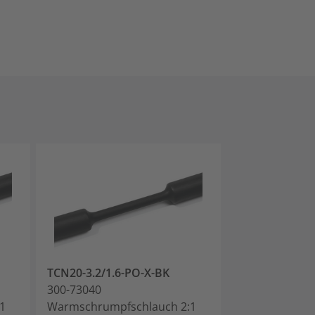
TCN20-3.2/1.6-PO-X-BK
TCN20-3.2/1.6
300-73040
300-73041
1
Warmschrumpfschlauch 2:1
2:1 Schrumpfs