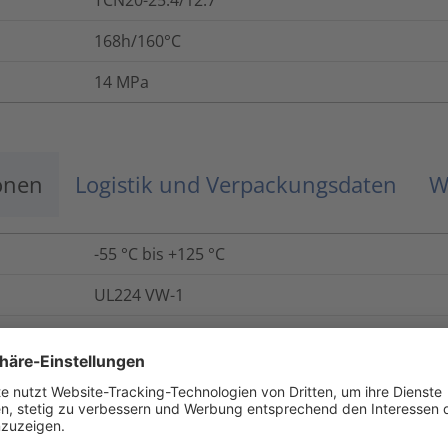
TCN20-25.4/12.7
168h/160°C
14
MPa
onen
Logistik und Verpackungsdaten
W
-55 °C bis +125 °C
UL224 VW-1
400
%
84852-53-9
20
kV/mm