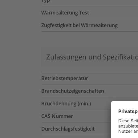
Typ
Wärmealterung Test
Zugfestigkeit bei Wärmealterung
Zulassungen und Spezifikati
Betriebstemperatur
Brandschutzeigenschaften
Bruchdehnung (min.)
CAS Nummer
Durchschlagsfestigkeit