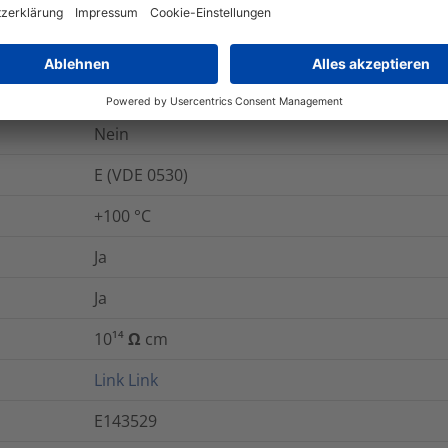
284-366-9
Ja
Nein
Nein
E (VDE 0530)
+100 °C
Ja
Ja
10¹⁴ Ω cm
Link
Link
E143529