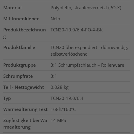
Material
Polyolefin, strahlenvernetzt (PO-X)
Mit Innenkleber
Nein
Produktbezeichnun
TCN20-19.0/6.4-PO-X-BK
g
Produktfamilie
TCN20 überexpandiert - dünnwandig,
selbstverlöschend
Produktgruppe
3:1 Schrumpfschlauch – Rollenware
Schrumpfrate
3:1
Teil - Nettogewicht
0.028
kg
Typ
TCN20-19.0/6.4
Wärmealterung Test
168h/160°C
Zugfestigkeit bei Wä
14
MPa
rmealterung