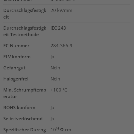
Durchschlagsfestigk
20
kV/mm
eit
Durchschlagsfestigk
IEC 243
eit Testmethode
EC Nummer
284-366-9
ELV konform
Ja
Gefahrgut
Nein
Halogenfrei
Nein
Min. Schrumpftemp
+100 °C
eratur
ROHS konform
Ja
Selbstverlöschend
Ja
Spezifischer Durchg
10¹⁴ Ω cm