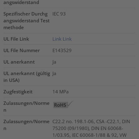
angswiderstand
Spezifischer Durchg
IEC 93
angswiderstand Test
methode
UL File Link
Link
Link
UL File Nummer
E143529
UL anerkannt
Ja
UL anerkannt (gültig
Ja
in USA)
Zugfestigkeit
14
MPa
Zulassungen/Norme
n
Zulassungen/Norme
C22.2 no. 198.1-06, CSA -C22.1, DIN
n
75200 (09/1980), DIN EN 60068-
1/03.95, IEC 60068-1/88 & 92, VW