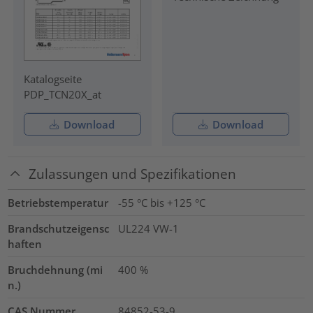
Katalogseite
PDP_TCN20X_at
Download
Download
Zulassungen und Spezifikationen
Betriebstemperatur
-55 °C bis +125 °C
Brandschutzeigensc
UL224 VW-1
haften
Bruchdehnung (mi
400
%
n.)
CAS Nummer
84852-53-9