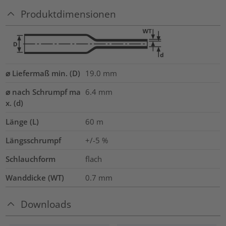
Produktdimensionen
⌀ Liefermaß min. (D)
19.0
mm
⌀ nach Schrumpf ma
6.4
mm
x. (d)
Länge (L)
60
m
Längsschrumpf
+/-5 %
Schlauchform
flach
Wanddicke (WT)
0.7
mm
Downloads