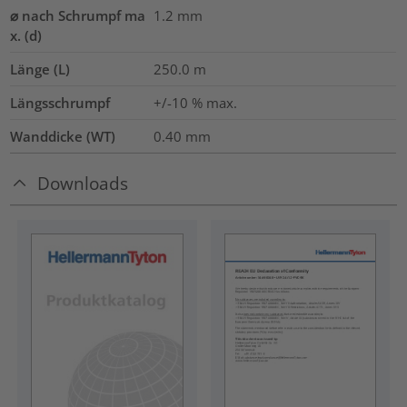
⌀ nach Schrumpf ma
1.2
mm
x. (d)
Länge (L)
250.0
m
Längsschrumpf
+/-10 % max.
Wanddicke (WT)
0.40
mm
Downloads