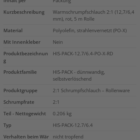
Inhalt per
Packung
Kurzbeschreibung
Warmschrumpfschlauch 2:1 (12,7/6,4
mm), rot, 5 m Rolle
Material
Polyolefin, strahlenvernetzt (PO-X)
Mit Innenkleber
Nein
Produktbezeichnun
HIS-PACK-12.7/6.4-PO-X-RD
g
Produktfamilie
HIS-PACK - dünnwandig,
selbstverlöschend
Produktgruppe
2:1 Schrumpfschlauch – Rollenware
Schrumpfrate
2:1
Teil - Nettogewicht
0.206
kg
Typ
HIS-PACK-12.7/6.4
Verhalten beim Wär
nicht tropfend