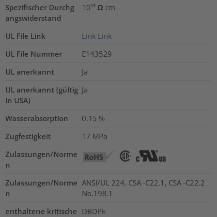
Spezifischer Durchg
10¹⁴ Ω cm
angswiderstand
UL File Link
Link
Link
UL File Nummer
E143529
UL anerkannt
Ja
UL anerkannt (gültig
Ja
in USA)
Wasserabsorption
0.15
%
Zugfestigkeit
17
MPa
Zulassungen/Norme
n
Zulassungen/Norme
ANSI/UL 224, CSA -C22.1, CSA -C22.2
n
No.198.1
enthaltene kritische
DBDPE