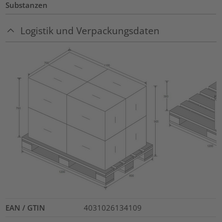
Substanzen
Logistik und Verpackungsdaten
EAN / GTIN
4031026134109