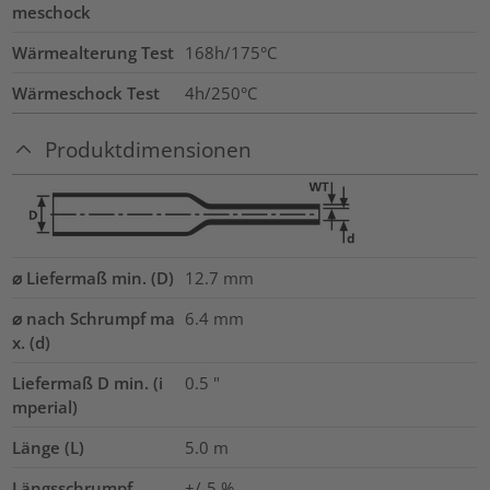
meschock
Wärmealterung Test
168h/175°C
Wärmeschock Test
4h/250°C
Produktdimensionen
⌀ Liefermaß min. (D)
12.7
mm
⌀ nach Schrumpf ma
6.4
mm
x. (d)
Liefermaß D min. (i
0.5
"
mperial)
Länge (L)
5.0
m
Längsschrumpf
+/-5 %