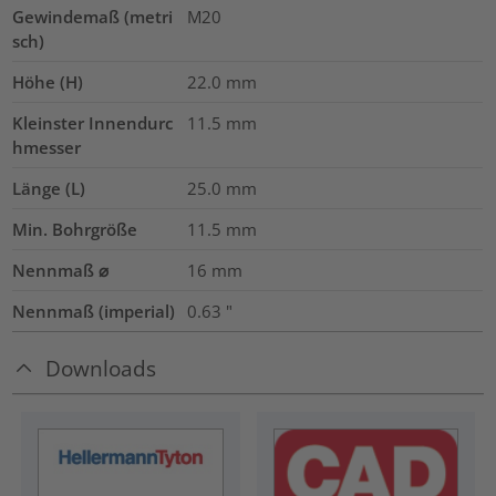
Gewindemaß (metri
M20
sch)
Höhe (H)
22.0
mm
Kleinster Innendurc
11.5
mm
hmesser
Länge (L)
25.0
mm
Min. Bohrgröße
11.5
mm
Nennmaß ⌀
16
mm
Nennmaß (imperial)
0.63
"
Downloads