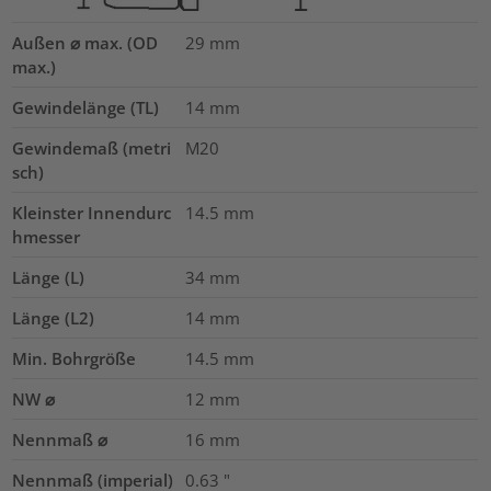
Außen ⌀ max. (OD
29
mm
max.)
Gewindelänge (TL)
14
mm
Gewindemaß (metri
M20
sch)
Kleinster Innendurc
14.5
mm
hmesser
Länge (L)
34
mm
Länge (L2)
14
mm
Min. Bohrgröße
14.5
mm
NW ⌀
12
mm
Nennmaß ⌀
16
mm
Nennmaß (imperial)
0.63
"