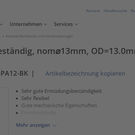
Karriere
Händlersuche
Na
Unternehmen
Services
e
>
Kunststoffschläuche und Verschraubungen
eständig, nom⌀13mm, OD=13.0mm
-PA12-BK
|
Artikelbezeichnung kopieren
Sehr gute Ermüdungsbeständigkeit
Sehr flexibel
Gute mechanische Eigenschaften
Formbeständig
Mehr anzeigen