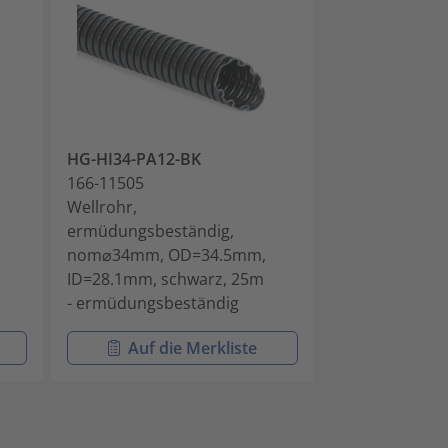
HG-HI34-PA12-BK
HG-HI42-PA12
166-11505
166-11506
Wellrohr,
Wellrohr,
ermüdungsbeständig,
ermüdungsbes
nom⌀34mm, OD=34.5mm,
nom⌀42mm, O
ID=28.1mm, schwarz, 25m
ID=35.5mm, s
- ermüdungsbeständig
- ermüdungsb
Auf die Merkliste
Auf di