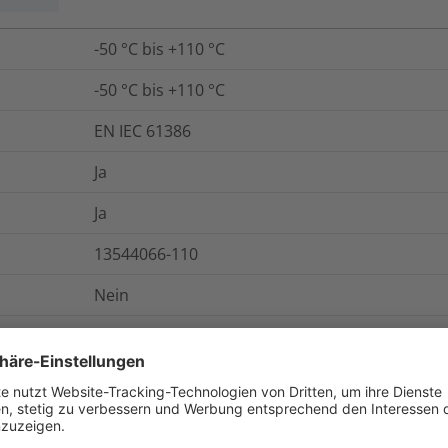
-50 °C bis +110 °C
-50 °C bis +110 °C
EN IEC 61386
Ja
Ja
13544066-110
Nein
Ja
IP66 (in Verbindung mit HG Verschraubungen)
Ja