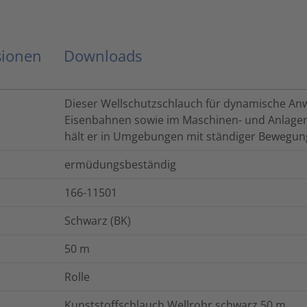
sionen
Downloads
Dieser Wellschutzschlauch für dynamische An
Eisenbahnen sowie im Maschinen- und Anlagenba
hält er in Umgebungen mit ständiger Bewegun
ermüdungsbeständig
166-11501
Schwarz (BK)
50
m
Rolle
Kunststoffschlauch Wellrohr schwarz 50 m