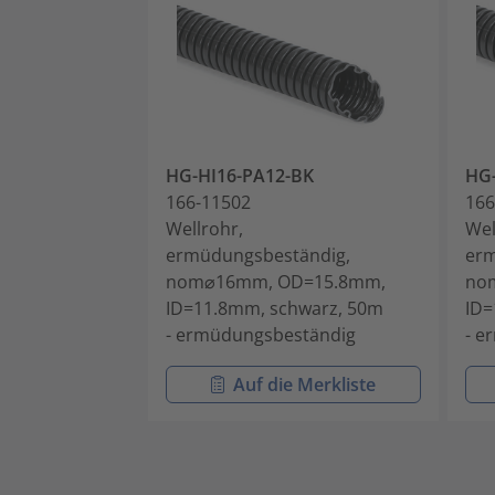
HG-HI16-PA12-BK
HG-
166-11502
166
Wellrohr,
Wel
ermüdungsbeständig,
erm
nom⌀16mm, OD=15.8mm,
no
ID=11.8mm, schwarz, 50m
ID=
- ermüdungsbeständig
- e
Auf die Merkliste