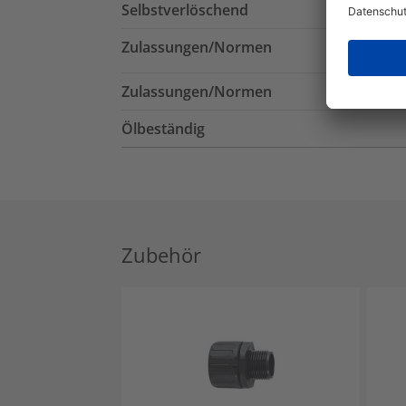
Selbstverlöschend
Zulassungen/Normen
Zulassungen/Normen
Ölbeständig
Zubehör