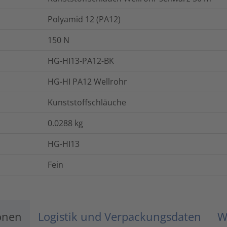
Polyamid 12 (PA12)
150
N
HG-HI13-PA12-BK
HG-HI PA12 Wellrohr
Kunststoffschläuche
0.0288
kg
HG-HI13
Fein
onen
Logistik und Verpackungsdaten
W