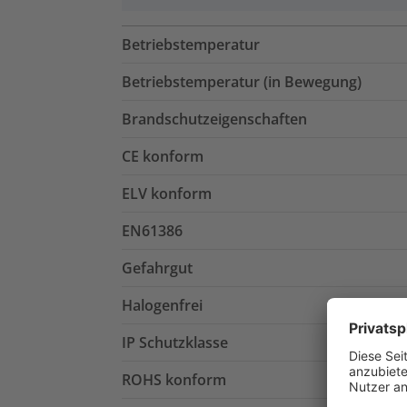
Betriebstemperatur
Betriebstemperatur (in Bewegung)
Brandschutzeigenschaften
CE konform
ELV konform
EN61386
Gefahrgut
Halogenfrei
IP Schutzklasse
ROHS konform