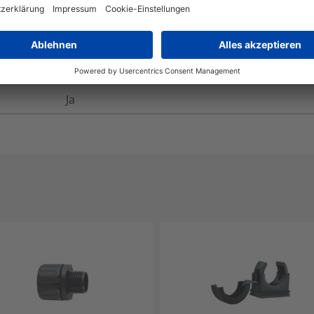
Ja
IEC 61386
Ja