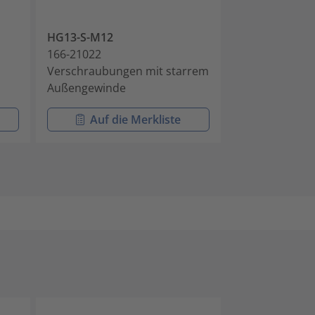
HG13-S-M12
HG13-S-PG11
166-21022
166-21034
Verschraubungen mit starrem
Verschraubun
Außengewinde
Außengewind
Auf die Merkliste
Auf di