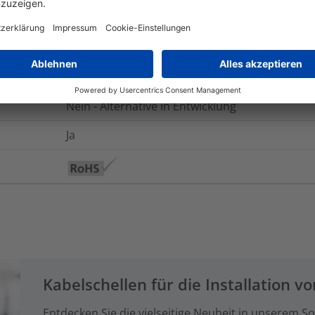
-40 °C bis +105 °C
Ja
Nein
Nein - Alternative in Entwicklung
Ja
Kabelschellen für die Installation 
Entdecken Sie die vielseitige Neuheit in unserem S