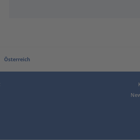
Österreich
z
New