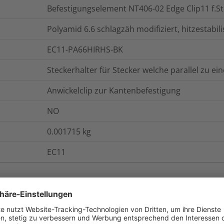
Befestigungselement NT406-02 Edge Clip11 f
Polyamid 6.6 schlagzäh modifiziert, hitzestabil
EC11-PA66HIRHS-BK
Steckerhalter für Stecker welche parallel zu ei
Anwickelclip zur Kantenbefestigung
NO
0.001715
kg
EC11
onen
Logistik und Verpackungsdaten
W