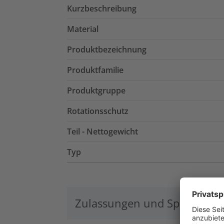
Kurzbeschreibung
Material
Produktbezeichnung
Produktfamilie
Produktgruppe
Rotationsschutz
Teil - Nettogewicht
Typ
Zulassungen und Spezifikati