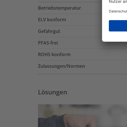
Betriebstemperatur
ELV konform
Gefahrgut
PFAS-frei
ROHS konform
Zulassungen/Normen
Lösungen