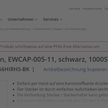
Karriere
Händlersuche
Na
Unternehmen
Services
ung und Kabelbündelung
>
Kabelschellen, Snapper und Abdeckungen
Produkt schrittweise auf eine PFAS-freie Alternative um.
en, EWCAP-005-11, schwarz, 1000S
66HIRHS-BK
|
Artikelbezeichnung kopieren
Einfach per Hand auf eine Kunststoffkante drücke
Der Stecker ist durch einfaches Aufschieben leicht 
Die Verbindung Stecker / Steckerhalter kann gelös
Integrierte Metallklammer hält den Clip fest in Pos