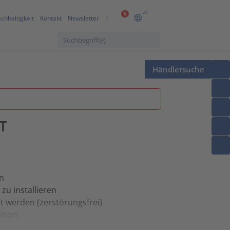
AT
0
chhaltigkeit
Kontakt
Newsletter
Händlersuche
T
n
zu installieren
t werden (zerstörungsfrei)
ition