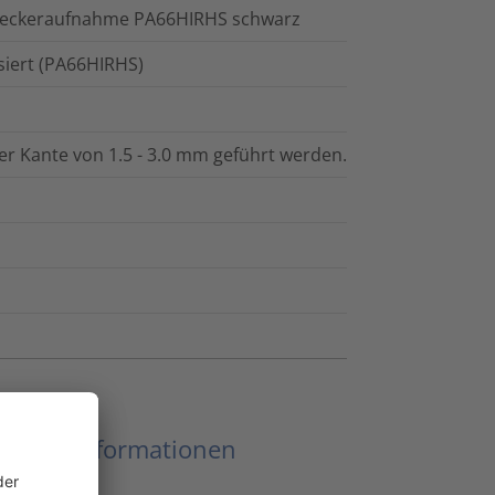
.Steckeraufnahme PA66HIRHS schwarz
isiert (PA66HIRHS)
ner Kante von 1.5 - 3.0 mm geführt werden.
eitere Informationen