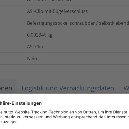
ASI-Clip mit Bügelverschluss
Befestigungssockel schraubbar / selbstkleben
0.002346
kg
ASI-Clip
Nein
onen
Logistik und Verpackungsdaten
W
-40 °C bis +80 °C
UL94 HB (ohne Kleber)