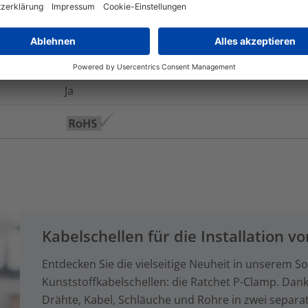
Ja
Nein
Acrylat mit Trägermaterial aus Polyurethansc
Ja
Kabelschellen für die Installation 
Entdecken Sie die vielseitige Neuheit in unserem S
Kunststoffkabelschellen: die Ratchet P-Clamp. Dan
Drähte, Kabel, Schläuche und Rohre in zwei separa