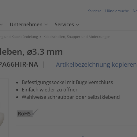
Karriere
Händlersuche
Na
Unternehmen
Services
ung und Kabelbündelung
>
Kabelschellen, Snapper und Abdeckungen
Kleben, ⌀3.3 mm
p-PA66HIR-NA
|
Artikelbezeichnung kopieren
Befestigungssockel mit Bügelverschluss
Einfach wieder zu öffnen
Wahlweise schraubbar oder selbstklebend