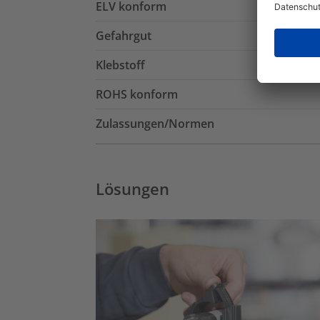
ELV konform
Gefahrgut
Klebstoff
ROHS konform
Zulassungen/Normen
Lösungen