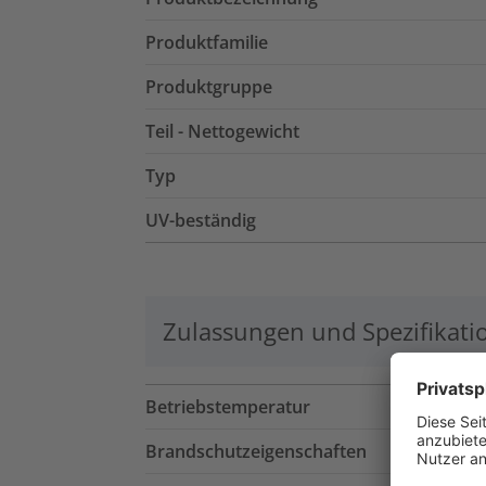
Produktfamilie
Produktgruppe
Teil - Nettogewicht
Typ
UV-beständig
Zulassungen und Spezifikati
Betriebstemperatur
Brandschutzeigenschaften