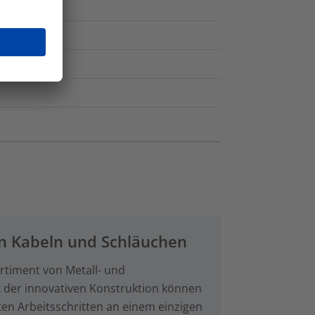
haum
von Kabeln und Schläuchen
ortiment von Metall- und
k der innovativen Konstruktion können
ten Arbeitsschritten an einem einzigen