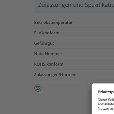
Zulassungen und Spezifikati
Betriebstemperatur
ELV konform
Gefahrgut
Nato Nummer
ROHS konform
Zulassungen/Normen