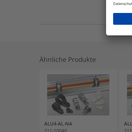
Ähnliche Produkte
ALU4-AL-NA
AL
211-10040
211