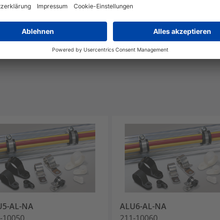
ByDesign konzentriert sich auf Produktlösungen
verbessern oder die spätere Wiederverwendu
unterstützen.
U5-AL-NA
ALU6-AL-NA
-10050
211-10060