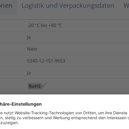
onen
Logistik und Verpackungsdaten
W
-20 °C bis +80 °C
Ja
Nein
5340-12-151-9653
Ja
Source-Produkte werden aus Kunststoffen herge
zurückgewonnen werden, aus pflanzlichen Que
geringeren CO2-äquivalenten Emissionen verw
Produktlösungen an, die - durch ihr Design - Ab
Wiederverwendbarkeit und Recyclingfähigkeit 