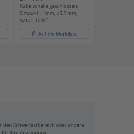
Kabelschelle geschlossen,
Kabelschelle g
Dmax=11.1mm, ⌀5.2 mm,
Dmax=12.7mm,
natur, 100ST
natur, 100ST
Auf die Merkliste
Auf di
für den Schwerlastbereich oder andere
e für Ihre Anwendung.