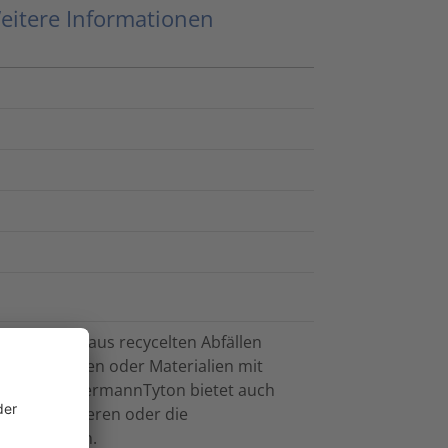
eitere Informationen
stellt, die aus recycelten Abfällen
llen stammen oder Materialien mit
enden. HellermannTyton bietet auch
fälle reduzieren oder die
unterstützen.