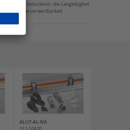
, die Abfall reduzieren, die Langlebigkeit
ng und Wiederverwertbarkeit
ALU7-AL-NA
ALU8-AL-NA
211-10070
211-10080