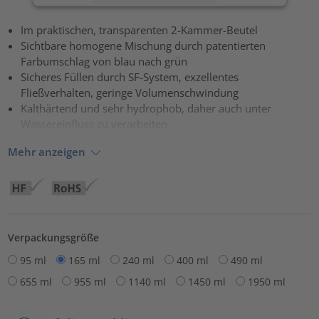
Akzeptieren
Im praktischen, transparenten 2-Kammer-Beutel
Sichtbare homogene Mischung durch patentierten
powered by
Usercentrics Consent Management Platform
Farbumschlag von blau nach grün
Sicheres Füllen durch SF-System, exzellentes
Fließverhalten, geringe Volumenschwindung
Kalthärtend und sehr hydrophob, daher auch unter
Wassereinfluss zu verarbeiten
Mehr anzeigen
Verpackungsgröße
95 ml
165 ml
240 ml
400 ml
490 ml
655 ml
955 ml
1140 ml
1450 ml
1950 ml